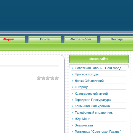
Форум
Почта
Фотоальбом
Погода
Меню сайта
Советская Гавань - Наш город
Прогноз погоды
Доска Объявлений
О городе
Краеведческий музей
Городская Прокуратура
Криминальная хроника
Телефонный справочник
Жди Меня
Знакомства
Гостиница "Советская Гавань"