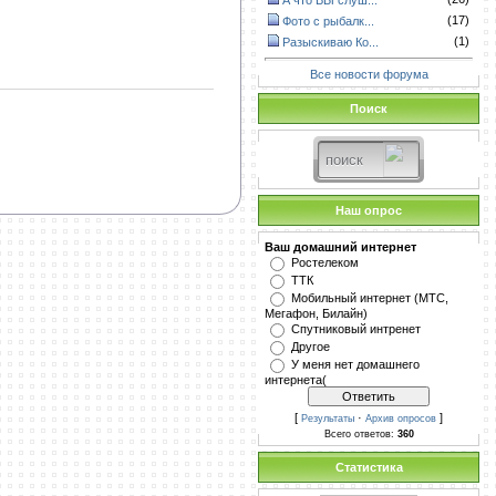
А что ВЫ слуш...
(17)
Фото с рыбалк...
(1)
Разыскиваю Ко...
Все новости форума
Поиск
Наш опрос
Ваш домашний интернет
Ростелеком
ТТК
Мобильный интернет (МТС,
Мегафон, Билайн)
Спутниковый интренет
Другое
У меня нет домашнего
интернета(
[
·
]
Результаты
Архив опросов
Всего ответов:
360
Статистика