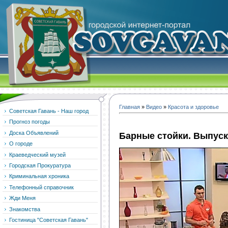
Главная
»
Видео
»
Красота и здоровье
Советская Гавань - Наш город
Прогноз погоды
Доска Объявлений
Барные стойки. Выпуск
О городе
Краеведческий музей
Городская Прокуратура
Криминальная хроника
Телефонный справочник
Жди Меня
Знакомства
Гостиница "Советская Гавань"