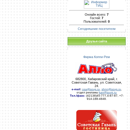
Онлайн всего:
7
Гостей:
7
Пользователей:
0
Сегодняшние посетители
Друзья сайта
Фирма Коппи-Рем
682800, Хабаровский край, г.
Советская Гавань, ул. Советская,
24.
e-mail
:
osa@sovg.ru
,
shnn@sovg.ru
,
отдел рекламы
kag@sovg.ru
Тел./факс:
(42138)45-777,4-87-87, +7-
914-188-4848.