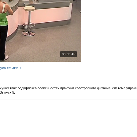
00:03:45
луба «ЖИВИ!»
уществах бодифлекса,особенностях практики холотропного дыхания, системе упражне
Выпуск 5.