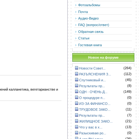
Фотоальбомы
Почта
Аудио-Видео
FAQ (вопрос/ответ)
Обратная связь
Статьи
Гостевая книга
Новое на форуме
(264)
Новости Совет...
(112)
РАЗЪЯСНЕНИЯ З...
(45)
Спутниковый и...
(8)
Результаты пр...
ний калланетика, вегетарианстве и
(149)
ОДН - ОЧЕНЬ Д...
(0)
О процедуре п...
(0)
ИЗ-ЗА ФИНАНСО...
(11)
ТРУДОВОЕ ЗАКО...
(7)
Результаты пр...
(21)
ЖИЛИЩНОЕ ЗАКО...
(13)
Что у вас в х...
(0)
Разыскиваю ро...
(26)