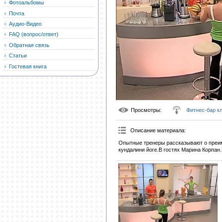
Фотоальбомы
Почта
Аудио-Видео
FAQ (вопрос/ответ)
Обратная связь
Статьи
Гостевая книга
Просмотры
:
Фитнес-бар к
Описание материала
:
Опытные тренеры рассказывают о преим
кундалини йоге.В гостях Марина Корпан.