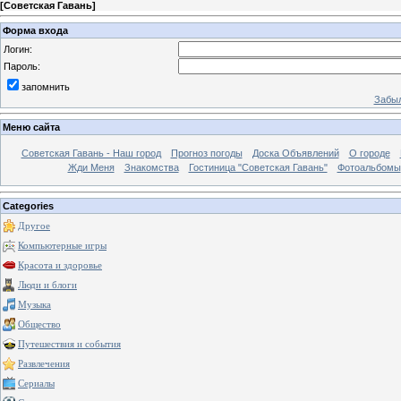
[
Советская Гавань
]
Форма входа
Логин:
Пароль:
запомнить
Забыл
Меню сайта
Советская Гавань - Наш город
Прогноз погоды
Доска Объявлений
О городе
Жди Меня
Знакомства
Гостиница "Советская Гавань"
Фотоальбомы
Categories
Другое
Компьютерные игры
Красота и здоровье
Люди и блоги
Музыка
Общество
Путешествия и события
Развлечения
Сериалы