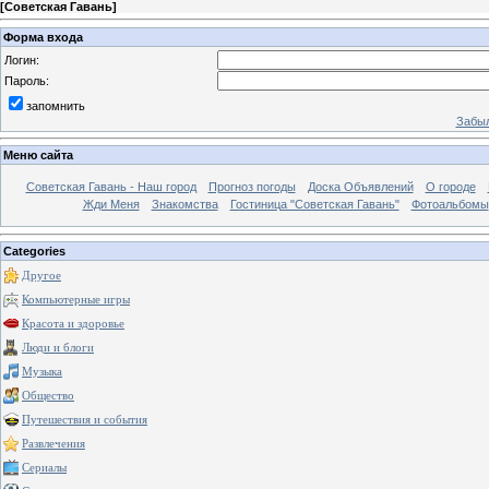
[
Советская Гавань
]
Форма входа
Логин:
Пароль:
запомнить
Забыл
Меню сайта
Советская Гавань - Наш город
Прогноз погоды
Доска Объявлений
О городе
Жди Меня
Знакомства
Гостиница "Советская Гавань"
Фотоальбомы
Categories
Другое
Компьютерные игры
Красота и здоровье
Люди и блоги
Музыка
Общество
Путешествия и события
Развлечения
Сериалы