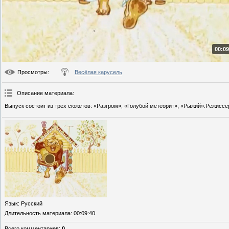
00:09
Просмотры
:
Весёлая карусель
Описание материала
:
Выпуск состоит из трех сюжетов: «Разгром», «Голубой метеорит», «Рыжий».Режиссеры
Язык
: Русский
Длительность материала
: 00:09:40
Всего комментариев
:
0