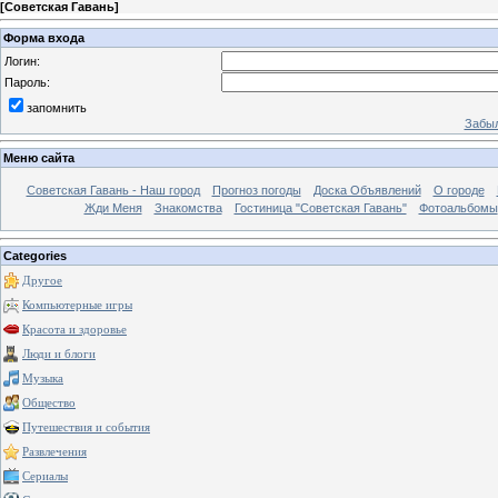
[
Советская Гавань
]
Форма входа
Логин:
Пароль:
запомнить
Забыл
Меню сайта
Советская Гавань - Наш город
Прогноз погоды
Доска Объявлений
О городе
Жди Меня
Знакомства
Гостиница "Советская Гавань"
Фотоальбомы
Categories
Другое
Компьютерные игры
Красота и здоровье
Люди и блоги
Музыка
Общество
Путешествия и события
Развлечения
Сериалы