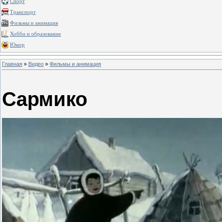
Спорт
Транспорт
Фильмы и анимация
Хобби и образование
Юмор
Главная
»
Видео
»
Фильмы и анимация
Сармико