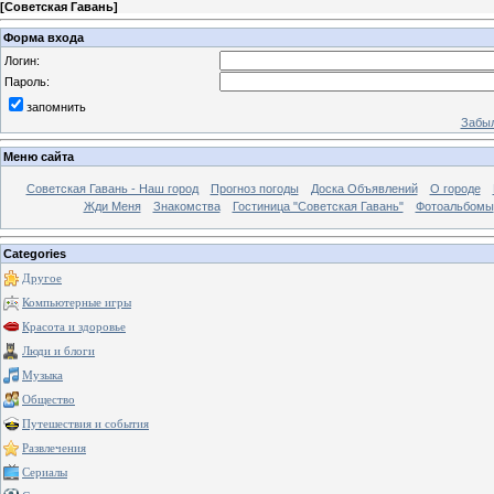
[
Советская Гавань
]
Форма входа
Логин:
Пароль:
запомнить
Забыл
Меню сайта
Советская Гавань - Наш город
Прогноз погоды
Доска Объявлений
О городе
Жди Меня
Знакомства
Гостиница "Советская Гавань"
Фотоальбомы
Categories
Другое
Компьютерные игры
Красота и здоровье
Люди и блоги
Музыка
Общество
Путешествия и события
Развлечения
Сериалы