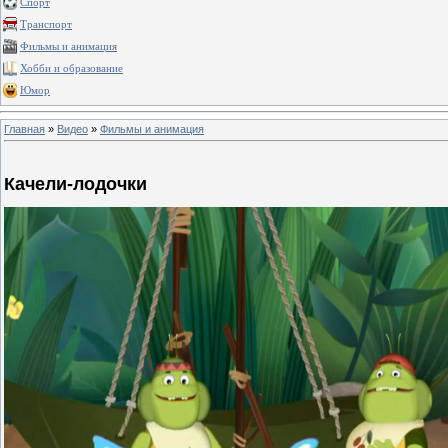
Спорт
Транспорт
Фильмы и анимация
Хобби и образование
Юмор
Главная
»
Видео
»
Фильмы и анимация
Качели-лодочки