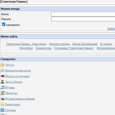
[
Советская Гавань
]
Форма входа
Логин:
Пароль:
запомнить
Забыл
Меню сайта
Советская Гавань - Наш город
Прогноз погоды
Доска Объявлений
О городе
Жди Меня
Знакомства
Гостиница "Советская Гавань"
Фотоальбомы
Categories
Другое
Компьютерные игры
Красота и здоровье
Люди и блоги
Музыка
Общество
Путешествия и события
Развлечения
Сериалы