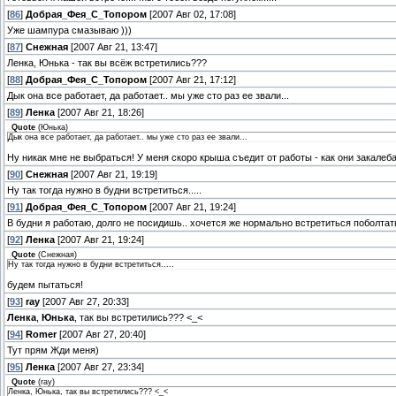
[
86
]
Добрая_Фея_С_Топором
[2007 Авг 02, 17:08]
Уже шампура смазываю )))
[
87
]
Снежная
[2007 Авг 21, 13:47]
Ленка, Юнька - так вы всёж встретились???
[
88
]
Добрая_Фея_С_Топором
[2007 Авг 21, 17:12]
Дык она все работает, да работает.. мы уже сто раз ее звали...
[
89
]
Ленка
[2007 Авг 21, 18:26]
Quote
(
Юнька
)
Дык она все работает, да работает.. мы уже сто раз ее звали...
Ну никак мне не выбраться! У меня скоро крыша съедит от работы - как они закалеб
[
90
]
Снежная
[2007 Авг 21, 19:19]
Ну так тогда нужно в будни встретиться.....
[
91
]
Добрая_Фея_С_Топором
[2007 Авг 21, 19:24]
В будни я работаю, долго не посидишь.. хочется же нормально встретиться поболтать
[
92
]
Ленка
[2007 Авг 21, 19:24]
Quote
(
Снежная
)
Ну так тогда нужно в будни встретиться.....
будем пытаться!
[
93
]
ray
[2007 Авг 27, 20:33]
Ленка
,
Юнька
, так вы встретились??? <_<
[
94
]
Romer
[2007 Авг 27, 20:40]
Тут прям Жди меня)
[
95
]
Ленка
[2007 Авг 27, 23:34]
Quote
(
ray
)
Ленка, Юнька, так вы встретились??? <_<