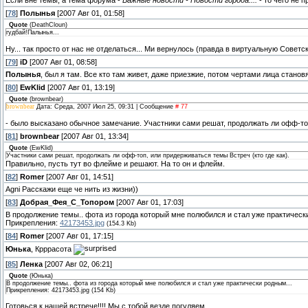
Если вне темы, а тема форума -
Важные новости - Новости города....
- то чего не 
[
78
]
Полынья
[2007 Авг 01, 01:58]
Quote
(
DeathCloun
)
гудбай!Палынья...
Ну... так просто от нас не отделаться... Ми вернулось (правда в виртуальную Советс
[
79
]
iD
[2007 Авг 01, 08:58]
Полынья
, был я там. Все кто там живет, даже приезжие, потом чертами лица станов
[
80
]
EwKlid
[2007 Авг 01, 13:19]
Quote
(
brownbear
)
brownbear
Дата: Среда, 2007 Июл 25, 09:31 | Сообщение
# 77
- было высказано обычное замечание. Участники сами решат, продолжать ли офф-топ
[
81
]
brownbear
[2007 Авг 01, 13:34]
Quote
(
EwKlid
)
Участники сами решат, продолжать ли офф-топ, или придерживаться темы Встреч (кто где как).
Правильно, пусть тут во флейме и решают. На то он и флейм.
[
82
]
Romer
[2007 Авг 01, 14:51]
Agni Расскажи еще че нить из жизни))
[
83
]
Добрая_Фея_С_Топором
[2007 Авг 01, 17:03]
В продолжение темы.. фота из города который мне полюбился и стал уже практически
Прикрепления:
42173453.jpg
(154.3 Kb)
[
84
]
Romer
[2007 Авг 01, 17:15]
Юнька
, Крррасота
[
85
]
Ленка
[2007 Авг 02, 06:21]
Quote
(
Юнька
)
В продолжение темы.. фота из города который мне полюбился и стал уже практически родным...
Прикрепления: 42173453.jpg (154 Kb)
Готовься к нашей встрече!!!! Мы с тобой везде погуляем.....