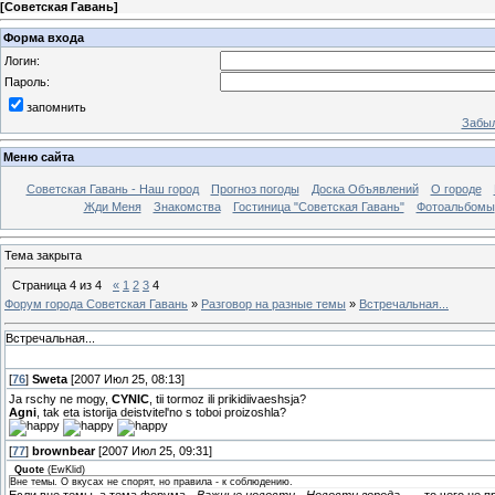
[
Советская Гавань
]
Форма входа
Логин:
Пароль:
запомнить
Забыл
Меню сайта
Советская Гавань - Наш город
Прогноз погоды
Доска Объявлений
О городе
Жди Меня
Знакомства
Гостиница "Советская Гавань"
Фотоальбомы
Тема закрыта
Страница
4
из
4
«
1
2
3
4
Форум города Советская Гавань
»
Разговор на разные темы
»
Встречальная...
Встречальная...
[
76
]
Sweta
[2007 Июл 25, 08:13]
Ja rschy ne mogy,
CYNIC
, tii tormoz ili prikidiivaeshsja?
Agni
, tak eta istorija deistvitel'no s toboi proizoshla?
[
77
]
brownbear
[2007 Июл 25, 09:31]
Quote
(
EwKlid
)
Вне темы. О вкусах не спорят, но правила - к соблюдению.