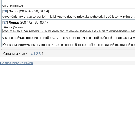
смотри выше!
[
96
]
Sweta
[2007 Авг 28, 04:34]
devchönki, ny y vas terpenie!.... ja bii ysche davno priexala, poboltala i vsö k tomy prilesc
[
97
]
Ленка
[2007 Авг 28, 06:47]
Quote
(
Sweta
)
devchönki, ny y vas terpenie!....- ja bii ysche davno priexala, poboltala i vsö k tomy prileschaschie.... N
у меня сейчас трпения на всё хватит - я же говорю, что с этой работой теперь жопа 
Юнька, максимум смогу встретиться в городе 9-го сентября, последний выходной пе
Страница
4
из
4
«
1
2
3
4
Полная версия сайта