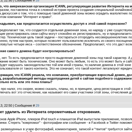
13, 22:50 | Сообщение #
28
но, что американская организация ICANN, регулирующая развитие Интернета н
разом, поставлена точка в сложной истории проекта создания специальной онлайново
ла дискуссия о том, что с помощью такой доменной зоны можно оградить малолетних п
нтом компании "Интернет и право".
надьевич, как предполагается осуществлять доступ к этой самой порнозоне?
редполагает так, что создается отдельная доменная зона, но наряду с уже существующими
е регистрировать свои сайты могут спокойно их регистрировать, ну и предполагается
тер. Техническая цель такой задачи – постараться отгородить несовершеннолетних п
енно, путем настроек, которые позволят пользователю исключить из своего посещени
ловутые четыре икса – соответственное обозначение. Предполагают, что это даст воз
ение самого домена будет контролироваться?
ю, нет. То есть предполагается просто выделение доменной зоны под такой характер. 
ржание может быть техническим. Оно может быть любым, то есть это может быть и сайт
удет нарушать законодательство той или иной страны, то наличие домена в этой зоне
ользователя от такого контента. Это не означает, что такой контент легализуют юридич
ормация, что ICANN решила, что компании, приобретающие взрослый домен, д
 разрабатывающий методы недопущения детей к сайтам подобного содержания. Вт
ельно есть или это пока планы?
 про налог, это скорее, можно сказать, планы, но, в принципе, цена регистрации в это
ключать вот это отчисление, как называют его сами участники этой зоны, отчисления д
13, 22:50 | Сообщение #
29
т удалить из Интернета опрометчивые откровения.
нов Apple iPhone, плееров iPod touch и планшетов iPad выпустили приложение, позво
инки. Стереть "комрпомат" - фотографии или сообщения - в Facebook и Twitter поможе
размещенных в угаре фотографий, комментариев, записей и "твитов" требуется зайти 