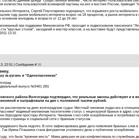
, согласно данным фонда "Общественное мнение", число интернет-пользователей увел
ия количества пользователей всемирной паутины на юге и востоке России, приводит 
льного Интернета, Сергей Плуготаренко подчеркнул, что взрывного роста мобильного 
рошлом году рынок мобильного интернета возрос на 18 процентов, а рынок интернета в
 основном молодежь в возрасте от 12 до 24 лет.
изованный при поддержке Минкомсвязи РФ, проходит в подмосковном пансионате "Лес
 ста "круглых столов", заседаний и мастер-классов, а на выставке будут представлен
2011 13:15
13, 22:51 | Сообщение #
36
енку.
ку за ругань в "Одноклассниках"
лгоград
Федеральный выпуск №5461 (85)
вского района Волгограда подтвердил, что реальные законы действуют и в в
виновной и оштрафовали на две с половиной тысячи рублей.
ло рассмотрели на днях волгоградские судьи. Местный чиновник подал иск в отношен
лассники" видимый миллионам посетителям статус с нецензурной бранью в адрес слуги
вно бороздили просторы Интернета. Чиновник счел себя оскорбленным и потребовал оц
копию страницы в социальной сети с бранным статусом.
радавшего была недолго. В сети зафиксирована даже дата появления бранных слов в ад
а. Так Ирина Пташкина стала фигурантом уголовного дела о публичном оскорблении.
уду, это была "кровная месть". Мама девушки не раз конфликтовала по служебным дел