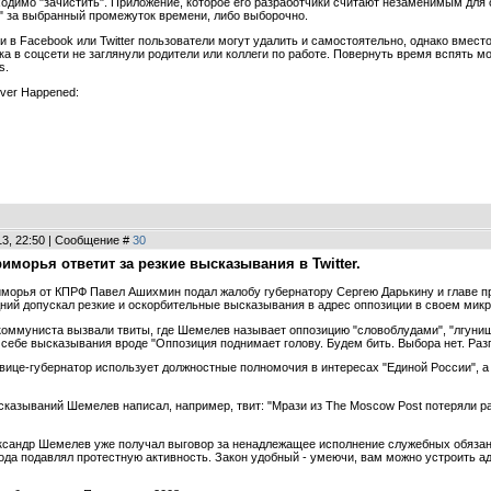
одимо "зачистить". Приложение, которое его разработчики считают незаменимым для 
я" за выбранный промежуток времени, либо выборочно.
и в Facebook или Twitter пользователи могут удалить и самостоятельно, однако вмес
ока в соцсети не заглянули родители или коллеги по работе. Повернуть время вспять 
s.
ever Happened:
13, 22:50 | Сообщение #
30
иморья ответит за резкие высказывания в Twitter.
морья от КПРФ Павел Ашихмин подал жалобу губернатору Сергею Дарькину и главе п
ний допускал резкие и оскорбительные высказывания в адрес оппозиции в своем микроб
 коммуниста вызвали твиты, где Шемелев называет оппозицию "словоблудами", "лгуниш
себе высказывания вроде "Оппозиция поднимает голову. Будем бить. Выбора нет. Разг
ице-губернатор использует должностные полномочия в интересах "Единой России", а
азываний Шемелев написал, например, твит: "Мрази из The Moscow Post потеряли раз
ександр Шемелев уже получал выговор за ненадлежащее исполнение служебных обяза
 года подавлял протестную активность. Закон удобный - умеючи, вам можно устроить 