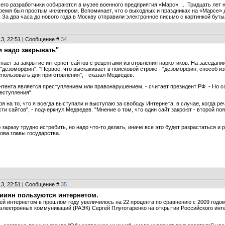
его разработчики собираются в музее военного предприятия «Марс». ... Тридцать лет
время был простым инженером. Вспоминает, что о выходных и праздниках на «Марсе» 
 За два часа до нового года в Москву отправили электронное письмо с картинкой бут
13, 22:51 | Сообщение #
34
и надо закрывать"
пает за закрытие интернет-сайтов с рецептами изготовления наркотиков. На заседан
"дезоморфин". "Первое, что выскакивает в поисковой строке - "дезоморфин, способ изго
спользовать для приготовления", - сказал Медведев.
контента является преступлением или правонарушением, - считает президент РФ. - Н
еступления".
я на то, что я всегда выступали и выступаю за свободу Интернета, в случае, когда р
и сайтов", - подчеркнул Медведев. "Мнение о том, что один сайт закроют - второй появ
 заразу трудно истребить, но надо что-то делать, иначе все это будет разрастаться и р
ва главы государства.
13, 22:51 | Сообщение #
35
ииян пользуются интернетом.
ей интернетом в прошлом году увеличилось на 22 процента по сравнению с 2009 годом
электронных коммуникаций (РАЭК) Сергей Плуготаренко на открытии Российского ин