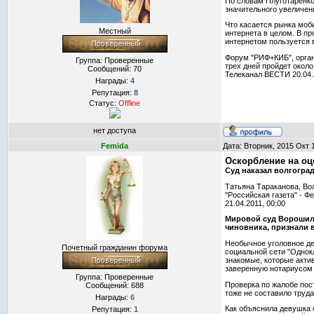
По словам Плуготаренко
значительного увеличен
Что касается рынка моби
Местный
интернета в целом. В п
интернетом пользуется в
Форум "РИФ+КИБ", орган
Группа: Проверенные
трех дней пройдет около
Сообщений:
70
Телеканал ВЕСТИ 20.04.
Награды:
4
Репутация:
8
Статус:
Offline
нет доступа
Femida
Дата: Вторник, 2015 Окт 
Оскорбление на оц
Суд наказал волгоград
Татьяна Тараканова, Во
"Российская газета" - 
21.04.2011, 00:00
Мировой суд Ворошило
чиновника, признали 
Необычное уголовное де
Почетный гражданин форума
социальной сети "Однок
знакомые, которые акти
заверенную нотариусом 
Группа: Проверенные
Проверка по жалобе пост
Сообщений:
688
тоже не составило труд
Награды:
6
Как объяснила девушка с
Репутация:
1