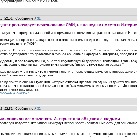
губернатором Приморья с 2008 года.
13, 22:51 | Сообщение #
31
дент прогнозирует исчезновение СМИ, не нашедших места в Интерне
озирует, что средства массовой информации, не получившие распространения в Интерн
рмации, которые не находят себя в сетях, рано или поздно исчезнут", - сказал глава
еском институте (МЭИ).
едева, Интернет в целом и социальные сети в частности - "это элемент общей человеч
арства подтвердил, что продолжит активное общение с народом в Интернете, передает
у делать, и все госслужащие, а не только упомянутый Дворкович (помощник главы госуд
тить разные оценки деятельности чиновников, "присутствует разная реакция".
адо привыкнуть к тому, что он может получить через социальную сеть информацию о 
 нет", - уверен глава государства.
 ему приятна оценка студентов, которые считают президента одним из двигателей нов
о сказал, что гордится своей причастностью "как минимум к одному проекту - Интерне
читает глава государства.
tml?id=440425&cid=7
13, 22:51 | Сообщение #
32
чиновников использовать Интернет для общения с людьми.
едведев надеется, что чиновники будут использовать социальные сети для общения с
й руководитель должен привыкнуть к тому, что он может получить прямо через социа