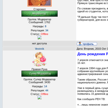
грустных, или просто по
Прямую трансляцию встр
По словам президента, в
Старожил
одной из студенток, ко
"Я дальше буду так пост
Группа: Модератор
губернаторов, для всех 
Сообщений:
1762
Награды:
8
Репутация:
34
Статус:
Offline
нет доступа
Vestnik
Дата: Вторник, 2015 Окт 
День рождения Р
7 апреля отмечается зн
15 лет.
7 апреля 1994 года для
Правая Рука
собрании крупнейших ро
администрирования зон
Группа: Супер Модератор
Таким образом, Россия 
Сообщений:
3430
национального домена .
Награды:
14
Уже в первый день суще
Репутация:
44
размещались в междунар
появились 15 доменов д
Статус:
Offline
Как сообщало РЕН ТВ:
«…лишь немногие знают,