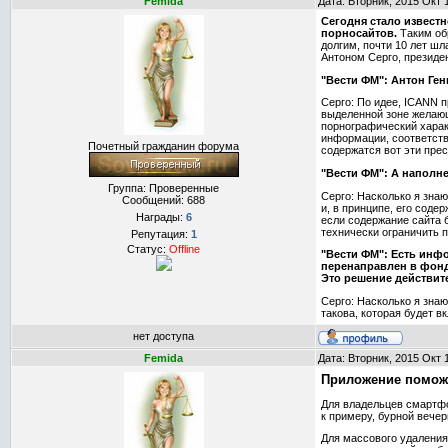
Femida
Дата: Вторник, 2015 Окт 
Сегодня стало извест
порносайтов.
Таким об
долгим, почти 10 лет ш
Антоном Серго, президе
"Вести ФМ": Антон Ген
Серго: По идее, ICANN п
выделенной зоне желающи
порнографический харак
информации, соответств
Почетный гражданин форума
содержатся вот эти прес
"Вести ФМ": А наполн
Группа: Проверенные
Серго: Насколько я зна
Сообщений:
688
и, в принципе, его соде
Награды:
6
если содержание сайта б
технически ограничить п
Репутация:
1
Статус:
Offline
"Вести ФМ": Есть инф
перенаправлен в фонд,
Это решение действит
Серго: Насколько я знаю
такова, которая будет в
нет доступа
Femida
Дата: Вторник, 2015 Окт 
Приложение поможе
Для владельцев смартфо
к примеру, бурной вечер
Для массового удаления 