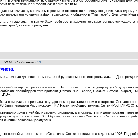
лучить очень нелицеприятную оценку - ничего в этом особенного нет", - заявил Дмит
ечи вели телеканал "Россия-24" и сайт Вести.Ru.
 данном случае нужно иметь терпение и относиться к такому общению, как к одному и
торая положительно оценила факт возможности общения в "Твиттере" с Дмитрием Мед
упать и надеюсь, что так же будут себя вести и другие государственные служащие, а 
министров", - сказал президент.
13, 22:51 | Сообщение #
33
унета.
аменательная для всех пользователей русскоязычного интернета дата — День рождени
 России был зарегистрирован домен — .Ru — и внесен в международную базу данных на
ссийских провайдеров того времени (Demos Plus, Techno, GlasNet, SovAm Teleport, E
ы .RU».
была официально признана государством, представленным в интернете. Согласно со
RU были переданы Российскому НИИ Развития Общественных Сетей (РосНИИРОС), кот
ствования зоны в ней были зарегистрированы, а впоследствии и делегированы, первые
одных доменах и в зоне .SU. Однако, после распада Советского Союза началась раб
ля бывших советских республик.
 что первый интернет-мост в Советском Союзе провели еще в далеком 1976. Подробнос