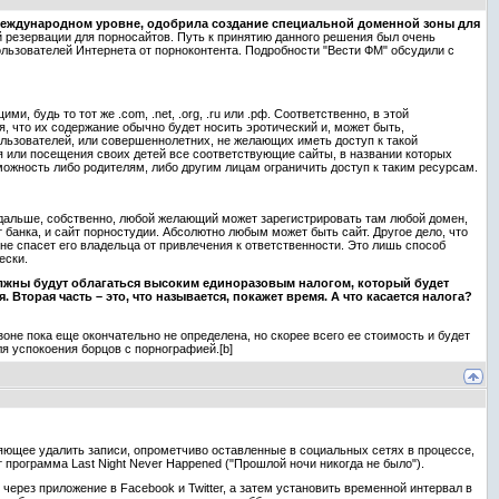
а международном уровне, одобрила создание специальной доменной зоны для
й резервации для порносайтов. Путь к принятию данного решения был очень
ользователей Интернета от порноконтента. Подробности "Вести ФМ" обсудили с
, будь то тот же .com, .net, .org, .ru или .рф. Соответственно, в этой
, что их содержание обычно будет носить эротический и, может быть,
ользователей, или совершеннолетних, не желающих иметь доступ к такой
я или посещения своих детей все соответствующие сайты, в названии которых
можность либо родителям, либо другим лицам ограничить доступ к таким ресурсам.
А дальше, собственно, любой желающий может зарегистрировать там любой домен,
 банка, и сайт порностудии. Абсолютно любым может быть сайт. Другое дело, что
 не спасет его владельца от привлечения к ответственности. Это лишь способ
ески.
олжны будут облагаться высоким единоразовым налогом, который будет
орая часть – это, что называется, покажет время. А что касается налога?
й зоне пока еще окончательно не определена, но скорее всего ее стоимость и будет
ля успокоения борцов с порнографией.[b]
ляющее удалить записи, опрометчиво оставленные в социальных сетях в процессе,
т программа Last Night Never Happened ("Прошлой ночи никогда не было").
через приложение в Facebook и Twitter, а затем установить временной интервал в