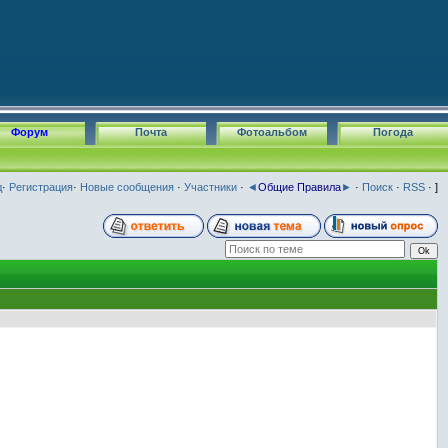
Форум
Почта
Фотоальбом
Погода
д
·
Регистрация
·
Новые сообщения
·
Участники
·
◄
Общие Правила
►
·
Поиск
·
RSS
· ]