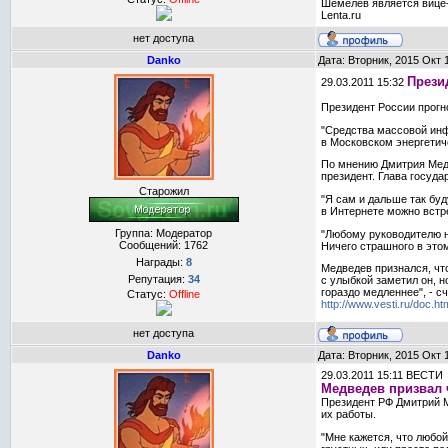
Шемелев является вице-
Lenta.ru
нет доступа
Danko
Дата: Вторник, 2015 Окт 
Прези
29.03.2011 15:32
Президент России прогн
"Средства массовой инфо
в Московском энергетич
По мнению Дмитрия Медв
президент. Глава госуд
Старожил
"Я сам и дальше так буд
в Интернете можно встре
Группа: Модератор
"Любому руководителю н
Сообщений:
1762
Ничего страшного в этом
Награды:
8
Медведев признался, что
Репутация:
34
с улыбкой заметил он, н
гораздо медленнее", - с
Статус:
Offline
http://www.vesti.ru/doc.h
нет доступа
Danko
Дата: Вторник, 2015 Окт 
29.03.2011 15:11 ВЕСТИ
Медведев призвал 
Президент РФ Дмитрий М
их работы.
"Мне кажется, что любо