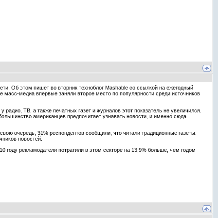
ети. Об этом пишет во вторник техноблог Mashable со ссылкой на ежегодный
вые масс-медиа впервые заняли второе место по популярности среди источников
у радио, ТВ, а также печатных газет и журналов этот показатель не увеличился.
 большинство американцев предпочитает узнавать новости, и именно сюда
В свою очередь, 31% респондентов сообщили, что читали традиционные газеты.
чников новостей.
10 году рекламодатели потратили в этом секторе на 13,9% больше, чем годом