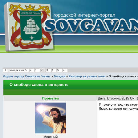
2
Страница
2
из
5
«
1
3
4
5
»
Форум города Советская Гавань
»
Беседка
»
Разговор на разные темы
»
О свободе слова в 
О свободе слова в интернете
Прометей
Дата: Вторник, 2015 Окт 
Я тоже считаю, что смяг
Люди, которые не получ
Местный