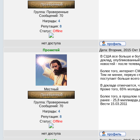
Группа: Проверенные
Сообщений:
70
Награды:
4
Репутация:
8
Статус:
Offline
нет доступа
Прометей
Дата: Вторник, 2015 Окт 
В США все больше и бол
доклад, опубликованный
новостей - после телеви
Более того, интернет-СМ
Тем не менее, первую с
поступает больше всего
В докладе отмечается, ч
Местный
Кроме того, 65% молодых
Более того, в прошлом 
ранее - 25,8 миллиарда 
Группа: Проверенные
Вести 15.03.2011
Сообщений:
70
Награды:
4
Репутация:
8
Статус:
Offline
нет доступа