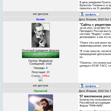
В день рождения Рунета 
Валентин Типикин в то 
пришлось на 31 декабря.
нет доступа
Холмс
Дата: Вторник, 2015 Окт 
"Сайты с рецептам
18.04.2011 14:00 ВЕСТИ
Президент России высту
системе "Яндекс" слово 
дезоморфин, а как его и
"Поиск того или иного 
правонарушения, или пр
Почетный гражданин форума
"В этом смысле, несмотр
прекращения деятельност
он.
Группа: Модератор
"Понятно, что полностью
Сообщений:
1416
цитирует ИТАР-ТАСС сло
Награды:
8
Репутация:
23
Статус:
Offline
нет доступа
Прометей
Дата: Вторник, 2015 Окт 
57 миллионов росс
Количество пользовател
Российской ассоциации 
Форум "РИФ+КИБ".