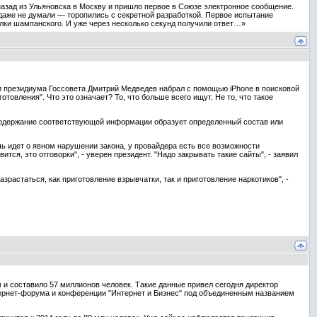
 назад из Ульяновска в Москву и пришло первое в Союзе электронное сообщение.
даже не думали — торопились с секретной разработкой. Первое испытание
ылки шампанского. И уже через несколько секунд получили ответ…»
ии президиума Госсовета Дмитрий Медведев набрал с помощью iPhone в поисковой
товления". Что это означает? То, что больше всего ищут. Не то, что такое
о содержание соответствующей информации образует определенный состав или
ечь идет о явном нарушении закона, у провайдера есть все возможности
ится, это отговорки", - уверен президент. "Надо закрывать такие сайты", - заявил
азрастаться, как приготовление взрывчатки, так и приготовление наркотиков", -
 и составило 57 миллионов человек. Такие данные привел сегодня директор
тернет-форума и конференции "Интернет и Бизнес" под объединенным названием