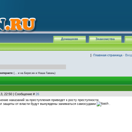
Домашняя
Знакомства
[·
Главная страница
·
Вхо
интернете
(... и на Берег.ин и Наша Гавань)
13, 22:50 | Сообщение #
26
чение наказаний за преступления приведет к росту преступности.
ат защиты от власти будут вынуждены заниматься самосудами
.