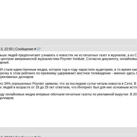
13, 22:50 | Сообщение #
27
ьше людей предпочитают узнавать о новостях не из печатных газет и журналов, а из С
 центром американской журналистики Poynter Institute. Согласно документу, онлайно
дения.
И стали единственным медиа, которое год-к-году нарастило аудиторию, в то время как 
трочку в этом рейтинге по-прежнему удерживает местное телевидение - именно здесь
 рекламных долларов.
то 34% опрошенных Poynter заявили, что за последние сутки читали новости в Сети. 
 людей в возрасте от 18 до 29 лет ответили, что Интернет был для них основным исто
году онлайновые медиа впервые обогнали печатные газеты по рекламной выручке. В 20
долларов.