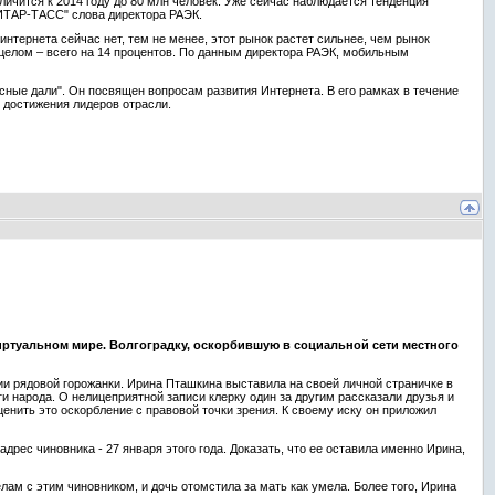
ичится к 2014 году до 80 млн человек. Уже сейчас наблюдается тенденция
"ИТАР-ТАСС" слова директора РАЭК.
интернета сейчас нет, тем не менее, этот рынок растет сильнее, чем рынок
 целом – всего на 14 процентов. По данным директора РАЭК, мобильным
ные дали". Он посвящен вопросам развития Интернета. В его рамках в течение
ы достижения лидеров отрасли.
иртуальном мире. Волгоградку, оскорбившую в социальной сети местного
ии рядовой горожанки. Ирина Пташкина выставила на своей личной страничке в
 народа. О нелицеприятной записи клерку один за другим рассказали друзья и
енить это оскорбление с правовой точки зрения. К своему иску он приложил
рес чиновника - 27 января этого года. Доказать, что ее оставила именно Ирина,
ам с этим чиновником, и дочь отомстила за мать как умела. Более того, Ирина