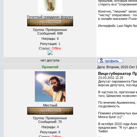
прошлом, который необх
стереть все "откровени
Конечно, "лишние" запис
"чистку" оперативно - п
Почетный гражданин форума
в онлайн-магазине iTune
Интерфейс Last Night N
Группа: Проверенные
Сообщений:
688
Награды:
6
Репутация:
1
Статус:
Offline
нет доступа
Прометей
Дата: Вторник, 2015 Окт 
Вице-губернатор Пр
23.03.2011 11:25
Депутат парламента При
версии депутата, послед
В частности, претензии
того, Шемелев позволял 
По мнению Ашимихина, в
Местный
госдолжность.
Помимо упомянутых выск
Многа букв' (с)".
Группа: Проверенные
Сообщений:
70
В октябре 2010 года Ал
Награды:
4
предлогами. "Я тут два
Twitter.
Репутация:
8
Статус:
Offline