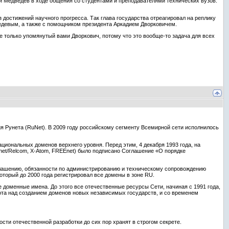
рий Медведев в ходе общения со студентами и преподавателями технических вузов.
з достижений научного прогресса. Так глава государства отреагировал на реплику
ведевым, а также с помощником президента Аркадием Дворковичем.
не только упомянутый вами Дворкович, потому что это вообще-то задача для всех
я Рунета (RuNet). В 2009 году российскому сегменту Всемирной сети исполнилось
циональных доменов верхнего уровня. Перед этим, 4 декабря 1993 года, на
Unet/Relcom, X-Atom, FREEnet) было подписано Соглашение «О порядке
глашению, обязанности по администрированию и техническому сопровождению
орый до 2000 года регистрировал все домены в зоне RU.
 доменные имена. До этого все отечественные ресурсы Сети, начиная с 1991 года,
ота над созданием доменов новых независимых государств, и со временем
ти отечественной разработки до сих пор хранят в строгом секрете.