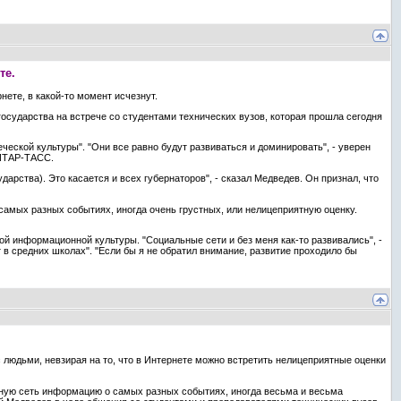
те.
ете, в какой-то момент исчезнут.
 государства на встрече со студентами технических вузов, которая прошла сегодня
еской культуры". "Они все равно будут развиваться и доминировать", - уверен
 ИТАР-ТАСС.
арства). Это касается и всех губернаторов", - сказал Медведев. Он признал, что
самых разных событиях, иногда очень грустных, или нелицеприятную оценку.
ой информационной культуры. "Социальные сети и без меня как-то развивались", -
т в средних школах". "Если бы я не обратил внимание, развитие проходило бы
 людьми, невзирая на то, что в Интернете можно встретить нелицеприятные оценки
льную сеть информацию о самых разных событиях, иногда весьма и весьма