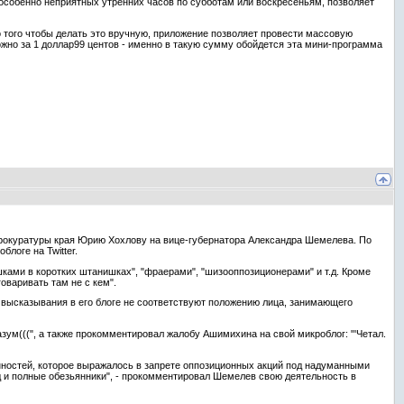
особенно неприятных утренних часов по субботам или воскресеньям, позволяет
то того чтобы делать это вручную, приложение позволяет провести массовую
можно за 1 доллар99 центов - именно в такую сумму обойдется эта мини-программа
рокуратуры края Юрию Хохлову на вице-губернатора Александра Шемелева. По
логе на Twitter.
ками в коротких штанишках", "фраерами", "шизооппозиционерами" и т.д. Кроме
оваривать там не с кем".
 высказывания в его блоге не соответствуют положению лица, занимающего
ум(((", а также прокомментировал жалобу Ашимихина на свой микроблог: "'Четал.
нностей, которое выражалось в запрете оппозиционных акций под надуманными
ад и полные обезьянники", - прокомментировал Шемелев свою деятельность в