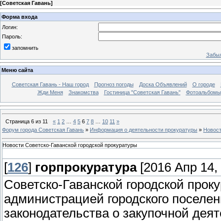
[
Советская Гавань
]
Форма входа
Логин:
Пароль:
запомнить
Забыл
Меню сайта
Советская Гавань - Наш город
Прогноз погоды
Доска Объявлений
О городе
Жди Меня
Знакомства
Гостиница "Советская Гавань"
Фотоальбомы
Страница
6
из
11
«
1
2
…
4
5
6
7
8
…
10
11
»
Форум города Советская Гавань
»
Информация о деятельности прокуратуры
»
Новост
Новости Советско-Гаванской городской прокуратуры
[
126
]
горпрокуратура
[2016 Апр 14, 
Советско-Гаванской городской прок
администрацией городского поселе
законодательства о закупочной деят