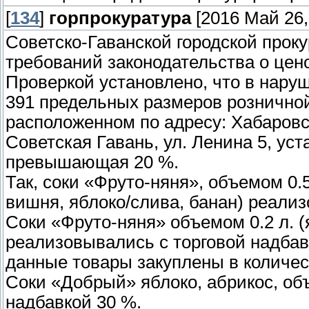
[
134
]
горпрокуратура
[2016 Май 26,
Советско-Гаванской городской прок
требований законодательства о цен
Проверкой установлено, что в нар
391 предельных размеров розничной
расположенном по адресу: Хабаровск
Советская Гавань, ул. Ленина 5, уст
превышающая 20 %.
Так, соки «Фруто-няня», объемом 0.5
вишня, яблоко/слива, банан) реали
Соки «Фруто-няня» объемом 0.2 л. (
реализовывались с торговой надбав
данные товары закуплены в количест
Соки «Добрый» яблоко, абрикос, об
надбавкой 30 %.