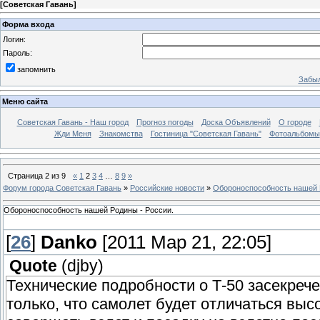
[
Советская Гавань
]
Форма входа
Логин:
Пароль:
запомнить
Забыл
Меню сайта
Советская Гавань - Наш город
Прогноз погоды
Доска Объявлений
О городе
Жди Меня
Знакомства
Гостиница "Советская Гавань"
Фотоальбомы
Страница
2
из
9
«
1
2
3
4
…
8
9
»
Форум города Советская Гавань
»
Российские новости
»
Обороноспособность нашей 
Обороноспособность нашей Родины - России.
[
26
]
Danko
[2011 Мар 21, 22:05]
Quote
(
djby
)
Технические подробности о Т-50 засекреч
только, что самолет будет отличаться выс