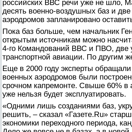
российских ВВС речи уже не шло, М
десять военно-воздушных баз и две
аэродромов запланировано оставит
Пока баз больше, чем начальник Ге
открытым источникам можно насчитать
4-го Командований ВВС и ПВО, две 
транспортной авиации. По другим ж
Еще в 2000 году эксперты обращали
военных аэродромов были построены
срочном капремонте. Свыше 60% в а
уже нельзя будет эксплуатировать.
«Одними лишь созданиями баз, ук
решить, – сказал «Газете.Ru» стар
экономики переходного периода, ка
Дело же вовсе не в базах, а в новой