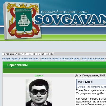
17
Страница
17
из
17
«
1
2
…
15
16
Форум города Советская Гавань
»
Новости города Советская Гавань
»
Остальные новости
»
Перспективы
Шакал
Дата: Понедельник, 2009 
Quote
(
Elena
)
Думаю, что появились п
Елена Вы с луны прилет
Ситуация на заводе/1м 
Как известно всем в это
задолженностью выплачи
не тут-то было, потому 