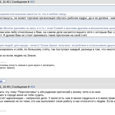
11, 11:42 | Сообщение #
403
ециалистов назначал меня за то, что я люблю город.
соглашусь, не может торговая организация обучать рабочие кадры, да и не должна - к
е Мозоле (цепляясь ко мне), а я то с этим Славой и многими другими в механическом цехе
нзии кем-либо отнесённые к Вам, на самом деле касаются вашего зятя с которым Вас 
ает. Я думаю Вам не стоит принимать такие претензии на свой счёт.
для людей, для города - ничего! Только брали, получали, потребляли и использовали других
изировать и себя, по большому счёту, так поступает каждый, разница в том, что некот
но ко всем людям на Земле.
эгоизма попасть живым в руки врага и заговорить.
Карлос Шакал)
11, 16:49 | Сообщение #
404
ить эту тему "Перспективы" к обсуждению претензий к моему зятю и ко мне.
ют в городе меня не тебе судить.
счет идеализации – напрасное дело. У меня есть чем в жизни гордиться и я имею право
х намеков не по теме, кто как выполняет свою работу и как относится к людям. Если е