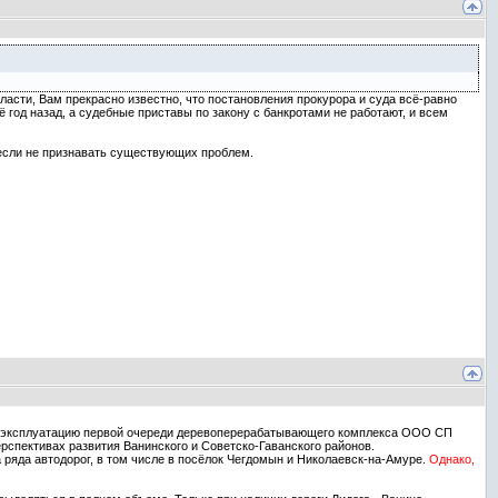
власти, Вам прекрасно известно, что постановления прокурора и суда всё-равно
год назад, а судебные приставы по закону с банкротами не работают, и всем
, если не признавать существующих проблем.
и в эксплуатацию первой очереди деревоперерабатывающего комплекса ООО СП
рспективах развития Ванинского и Советско-Гаванского районов.
 ряда автодорог, в том числе в посёлок Чегдомын и Николаевск-на-Амуре.
Однако,