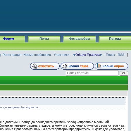
Форум
Почта
Фотоальбом
Погода
д
·
Регистрация
·
Новые сообщения
·
Участники
·
◄
Общие Правила
►
·
Поиск
·
RSS
· ]
о тут недавно беседовали.
те с долгами. Правда до последнего времени завод исправно с месячной
тникам урезали зарплату вдвое, а кому и втрое, люди кинулись увольняться - да
отношения к расположенным на его территории предприятиям, и даже где уволиться,