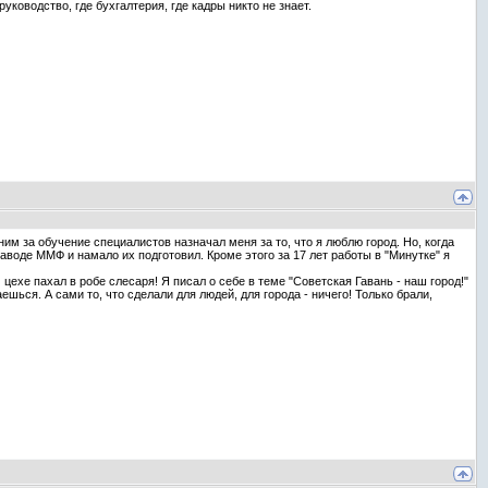
уководство, где бухгалтерия, где кадры никто не знает.
им за обучение специалистов назначал меня за то, что я люблю город. Но, когда
воде ММФ и намало их подготовил. Кроме этого за 17 лет работы в "Минутке" я
цехе пахал в робе слесаря! Я писал о себе в теме "Советская Гавань - наш город!"
ешься. А сами то, что сделали для людей, для города - ничего! Только брали,