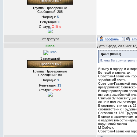
Группа: Проверенные
Сообщений:
208
Награды:
5
Репутация:
6
Статус:
Offline
нет доступа
Elena
Дата: Среда, 2009 Авг 12
Quote
(
Шакал
)
Завсегдатай
Елена Вы с луны приле
Я живу в городе и инте
Группа: Проверенные
Вот ещё о зарплатах:
Сообщений:
80
Советско-Гаванским гор
заработной платы
Награды:
3
Советско-Гаванской гор
Репутация:
13
предприятиях Советско-
Статус:
Offline
В ходе проведения пров
выплата заработной пла
Статьей 37 Конституции
ее не в полном размере,
В соответствии со ст. 
соответствии с Трудовы
Согласно ст. 136 Трудо
В связи с изложенным, 
о недопустимости наруш
нарушений закона.
М Собчук,
Советско-Гаванский гор