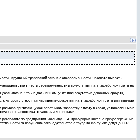
мости нарушений требований закона о своевременности и полноте выплаты
конодательства в части своевременности и полноты выплаты заработной платы на
 установлено, что и в дальнейшем, учитывая отсутствие денежных средств,
о.
уд, к которому относится нарушение сроков выплаты заработной платы или выплата
ном размере причитающуюся работникам заработную плату в сроки, установленные в
трудового распорядка, трудовыми договорами.
ии» руководителю предприятия Баконову Ю.А. прокурором внесено предостережение
етственности за нарушение законодательства о труде по факту уже допущенных