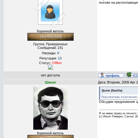
похоже на расползающеес
Коренной житель
Группа: Проверенные
Сообщений:
231
Награды:
0
Репутация:
13
Статус:
Offline
нет доступа
Шакал
Дата: Вторник, 2009 Авг 
Quote
(
Santila
)
Перспектива излечения 
Обсудим предложения 
Я не имею права из личного 
(с) Ильич Рамирес Санчес (
Коренной житель