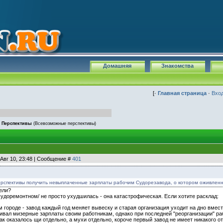
Домашняя
Знакомства
[·
Главная страница
·
Вхо
Перспективы
(Всевозможные перспективы)
Авг 10, 23:48 | Сообщение #
401
ерспективы получить невыплаченные зарплаты рабочим Судорезавода, о котором оживленн
ели?
судоремонтном/ не просто ухудшилась - она катастрофическая. Если хотите расклад:
м городе - завод каждый год меняет вывеску и старая организация уходит на дно вмес
вал мизерные зарплаты своим работникам, однако при последней "реорганизации" рабо
как оказалось щи отдельно, а мухи отдельно, короче первый завод не имеет никакого 