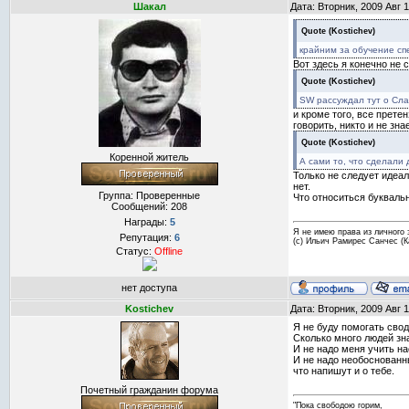
Шакал
Дата: Вторник, 2009 Авг 
Quote
(
Kostichev
)
крайним за обучение сп
Вот здесь я конечно не 
Quote
(
Kostichev
)
SW рассуждал тут о Слав
и кроме того, все прете
говорить, никто и не зн
Quote
(
Kostichev
)
Коренной житель
А сами то, что сделали 
Только не следует идеал
нет.
Группа: Проверенные
Что относиться букваль
Сообщений:
208
Награды:
5
Я не имею права из личного 
Репутация:
6
(с) Ильич Рамирес Санчес (
Статус:
Offline
нет доступа
Kostichev
Дата: Вторник, 2009 Авг 
Я не буду помогать свод
Сколько много людей зна
И не надо меня учить на
И не надо необоснованны
что напишут и о тебе.
Почетный гражданин форума
"Пока свободою горим,