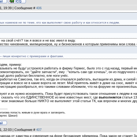
11, 19:39 | Сообщение #
406
х намеков не по теме, кто как выполняет свою работу и как относится к людям.
на свой счёт? так я вовсе и не вас имел в виду.
ество чиновников, милиционеров, ну и бизнесменов к которым применимы мои слова - 
ь – пиши конкретно с примерами и фактами.
людям, пример:
ывать не буду/ устроился работать в фирму Гермес, было это с год назад, первый ме
ремонтировать, он: "дайте запчасти", ему : "копыть сам где хочешь", он из подручного 
ещё долго работал бесплатно, еле ноги унёс.
работал на Самсона, так его, когда он отказался работать, вытащили из дома, и силой
рации и вовсе не в какие ворота не лезет. Мой приятель живёт в доме на снос, живёт н
инистрацию разобраться, его такими словами обложили, что на форуме не произнесёшь
вуют и их нужно искоренять. Пока будет присутствовать такое отношение к людям в н
гу сказать что это ЕДИНСТВЕННОЕ из мне известных мест, где
выполняется
статья 13
ют мои знакомые больше НИКТО не выполняет этой статьи ТК, как впрочем и многих дру
эгоизма попасть живым в руки врага и заговорить.
Карлос Шакал)
11, 22:03 | Сообщение #
407
народа от хамства и озверения на фоне беззакония эфемерна. Пока закон не станет 