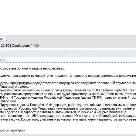
, 22:50 | Сообщение #
409
тели?
ресуюсь новостями и верю в перспективы.
одским прокурором руководителю предприятия внесено предостережение о недопусти
одской прокуратурой осуществляется надзор за соблюдением требований трудового за
Гаванского района.
ерки по факту несвоевременной оплаты труда работникам ООО «Теплоэнерго 90 плюс»
ты работникам предприятия за июнь не будет произведена до 30.07.2009г включительн
 РФ, ст. 4 Трудового кодекса Российской Федерации (далее ТК РФ) принудительный тр
 запрещен.
22 Трудового кодекса Российской Федерации, работодатель обязан выплачивать в пол
м Кодексом Российской Федерации, коллективным договором, правилами внутреннего 
вого Кодекса РФ заработная плата выплачивается не реже чем каждые полмесяца.
в соответствии со ст. 25.1 Федерального закона «О прокуратуре Российской Федерац
ений закона. Кроме того, указанный руководитель привлечен к административной отв
одской прокурор.