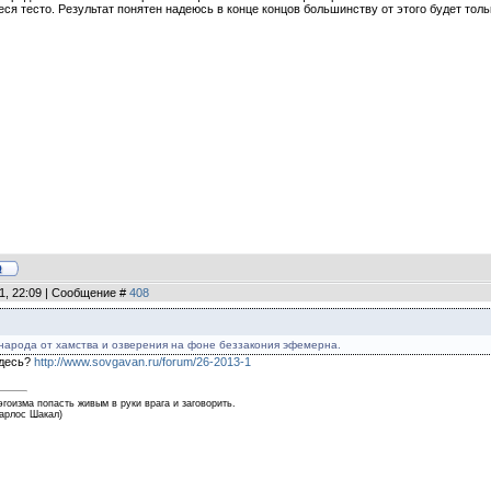
я тесто. Результат понятен надеюсь в конце концов большинству от этого будет толь
11, 22:09 | Сообщение #
408
народа от хамства и озверения на фоне беззакония эфемерна.
здесь?
http://www.sovgavan.ru/forum/26-2013-1
эгоизма попасть живым в руки врага и заговорить.
Карлос Шакал)