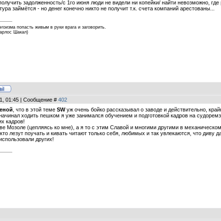
 получить задолженность/с 1го июня люди не видели ни копейки/ найти невозможно, где р
ра займётся - но денег конечно никто не получит т.к. счета компаний арестованы...
эгоизма попасть живым в руки врага и заговорить.
Карлос Шакал)
11, 01:45 | Сообщение #
402
еной
, что в этой теме
SW
уж очень бойко рассказывал о заводе и действительно, крайн
 начинал ходить пешком я уже занимался обучением и подготовкой кадров на судоремза
их кадров!
е Мозоле (цепляясь ко мне), а я то с этим Славой и многими другими в механическом 
 кто лезут поучать и кивать читают только себя, любимых и так увлекаются, что диву да
использовали других!