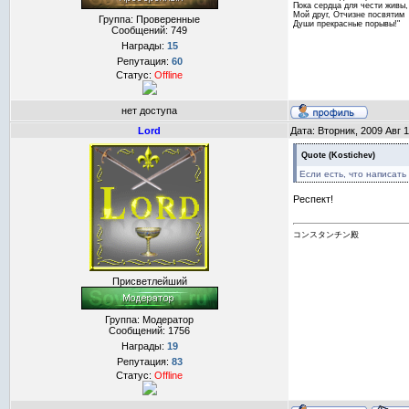
Пока сердца для чести живы,
Мой друг, Отчизне посвятим
Группа: Проверенные
Души прекрасные порывы!"
Сообщений:
749
Награды:
15
Репутация:
60
Статус:
Offline
нет доступа
Lord
Дата: Вторник, 2009 Авг 
Quote
(
Kostichev
)
Если есть, что написать
Респект!
コンスタンチン殿
Присветлейший
Группа: Модератор
Сообщений:
1756
Награды:
19
Репутация:
83
Статус:
Offline