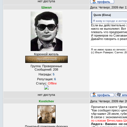
нет доступа
Шакал
Дата: Четверг, 2009 Авг 
Quote
(
Elena
)
Я живу в городе и интер
Если вы действительно з
никто не выполняет. Во
плевать что предприятие
И примеров по Совгаван
Давайте говорить о реа
Я не имею права из личного 
(с) Ильич Рамирес Санчес (
Коренной житель
Группа: Проверенные
Сообщений:
208
Награды:
5
Репутация:
6
Статус:
Offline
нет доступа
Kostichev
Дата: Четверг, 2009 Авг 
Прочитал в газете "Дело
"Как сообщил пресс-цен
«Ар-каим» 28 июля, губ
В связи с экономически
по словам Вячеслава Шп
Лидога - Ванино -не с
Почетный гражданин форума