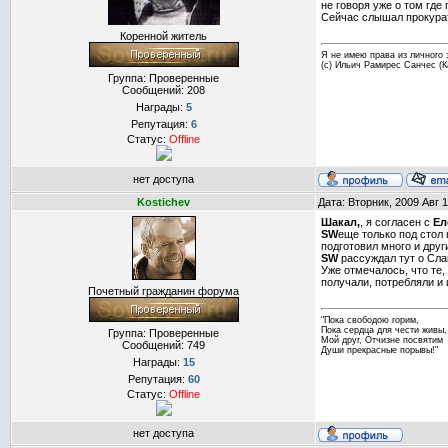
не говоря уже о том где
Сейчас слышал прокурату
Коренной житель
Я не имею права из личного 
(с) Ильич Рамирес Санчес (
Группа: Проверенные
Сообщений:
208
Награды:
5
Репутация:
6
Статус:
Offline
нет доступа
Kostichev
Дата: Вторник, 2009 Авг 
Шакал,
, я согласен с
Ел
SW
еще только под стол
подготовил много и друг
SW
рассуждал тут о Слав
Уже отмечалось, что те,
получали, потребляли и 
Почетный гражданин форума
"Пока свободою горим,
Пока сердца для чести живы,
Группа: Проверенные
Мой друг, Отчизне посвятим
Сообщений:
749
Души прекрасные порывы!"
Награды:
15
Репутация:
60
Статус:
Offline
нет доступа