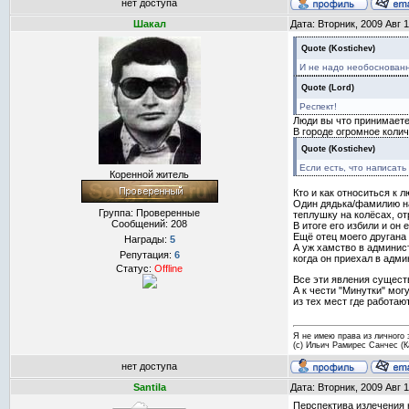
нет доступа
Шакал
Дата: Вторник, 2009 Авг 
Quote
(
Kostichev
)
И не надо необоснованны
Quote
(
Lord
)
Респект!
Люди вы что принимаете 
В городе огромное колич
Quote
(
Kostichev
)
Если есть, что написат
Коренной житель
Кто и как относиться к 
Один дядька/фамилию наз
Группа: Проверенные
теплушку на колёсах, от
Сообщений:
208
В итоге его избили и он 
Ещё отец моего другана 
Награды:
5
А уж хамство в админист
Репутация:
6
когда он приехал в адм
Статус:
Offline
Все эти явления сущест
А к чести "Минутки" мо
из тех мест где работа
Я не имею права из личного 
(с) Ильич Рамирес Санчес (
нет доступа
Santila
Дата: Вторник, 2009 Авг 
Перспектива излечения 