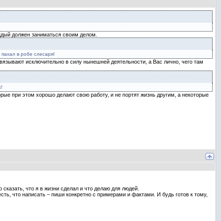
аждый должен заниматься своим делом.
 пахал в робе слесаря!
связывают исключительно в силу нынешней деятельности, а Вас лично, чего там
!
орые при этом хорошо делают свою работу, и не портят жизнь другим, а некоторые
 сказать, что я в жизни сделал и что делаю для людей.
сть, что написать – пиши конкретно с примерами и фактами. И будь готов к тому,