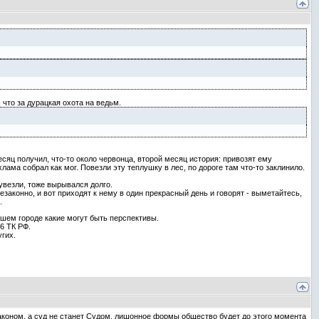
что за дурацкая охота на ведьм.
сяц получил, что-то около червонца, второй месяц история: привозят ему
хлама собрал как мог. Повезли эту теплушку в лес, по дороге там что-то заклинило.
 увезли, тоже вырывался долго.
езаконно, и вот приходят к нему в один прекрасный день и говорят - выметайтесь,
.
ашем городе какие могут быть перспективы.
6 ТК РФ.
гих.
Законом, а суд не станет Судом, лишонное формы общество будет до этого момента