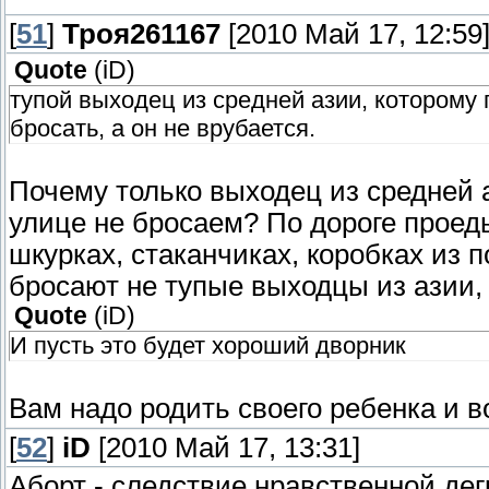
[
51
]
Троя261167
[2010 Май 17, 12:59
Quote
(
iD
)
тупой выходец из средней азии, которому
бросать, а он не врубается.
Почему только выходец из средней а
улице не бросаем? По дороге проедь
шкурках, стаканчиках, коробках из по
бросают не тупые выходцы из азии, 
Quote
(
iD
)
И пусть это будет хороший дворник
Вам надо родить своего ребенка и в
[
52
]
iD
[2010 Май 17, 13:31]
Аборт - следствие нравственной де