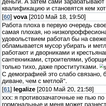
деньги. А затем сами зарабатывают
квалификацию и становятся кем хот
[
60
]
vova
[2010 Май 18, 19:50]
Работа плоха в первую очередь сво
самая плохая, но низкопроффесиона
удовольствием работал бы на свежем
обламывается мусор убирать и метло
работают и дворниками и крестьяна
сантехниками, строителями, уборщ
только тихо, даже проститутками.
С демографией это слабо связано, 
диване, чем с метлой".
[
61
]
legalize
[2010 Май 20, 21:58]
ххх: я противозачаточные не пью по
гормональные и меня может разнест