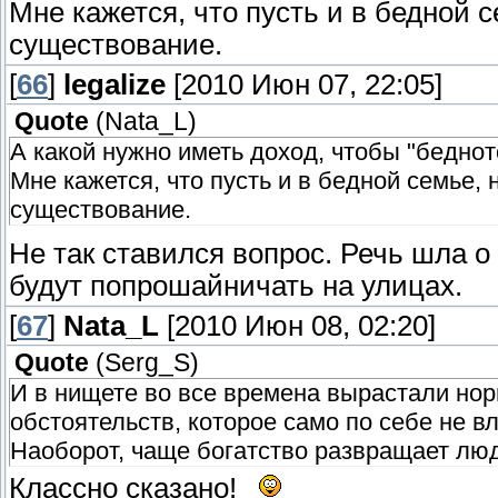
Мне кажется, что пусть и в бедной 
существование.
[
66
]
legalize
[2010 Июн 07, 22:05]
Quote
(
Nata_L
)
А какой нужно иметь доход, чтобы "беднот
Мне кажется, что пусть и в бедной семье,
существование.
Не так ставился вопрос. Речь шла о 
будут попрошайничать на улицах.
[
67
]
Nata_L
[2010 Июн 08, 02:20]
Quote
(
Serg_S
)
И в нищете во все времена вырастали нор
обстоятельств, которое само по себе не в
Наоборот, чаще богатство развращает лю
Классно сказано!