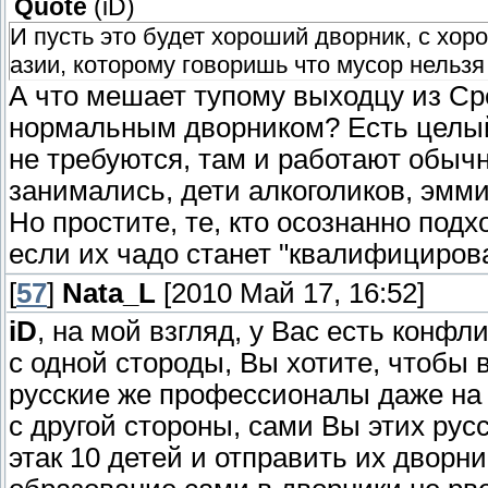
Quote
(
iD
)
И пусть это будет хороший дворник, с хор
азии, которому говоришь что мусор нельзя
А что мешает тупому выходцу из Ср
нормальным дворником? Есть целый
не требуются, там и работают обычн
занимались, дети алкоголиков, эмми
Но простите, те, кто осознанно под
если их чадо станет "квалифициро
[
57
]
Nata_L
[2010 Май 17, 16:52]
iD
, на мой взгляд, у Вас есть конфл
с одной стороды, Вы хотите, чтобы 
русские же профессионалы даже на
с другой стороны, сами Вы этих рус
этак 10 детей и отправить их дворн