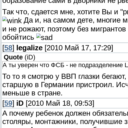
образование сами в дворники не рве
Так что, сдается мне, хотите Вы и "
Да и, на самом дете, многие 
и не рожают, поэтому без мигрантов
обойтись
[
58
]
legalize
[2010 Май 17, 17:29]
Quote
(
iD
)
А ты уверен что ФСБ - не подразделение 
То то я смотрю у ВВП глазки бегают,
старшую в Германии пристроил. И
меньше в стране.
[
59
]
iD
[2010 Май 18, 09:53]
А почему ребенок должен обязатель
столяры, монтажники, получившие 