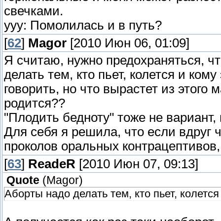
свечками.
ууу: Помолилась и в путь?
[
62
]
Magor
[2010 Июн 06, 01:09]
Я считаю, нужно предохраняться, чт
делать тем, кто пьет, колется и ком
говорить, но что вырастет из этого
родится??
"Плодить бедноту" тоже не вариант, н
Для себя я решила, что если вдруг ч
проколов оральных контрацептивов, 
[
63
]
ReadeR
[2010 Июн 07, 09:13]
Quote
(
Magor
)
Аборты надо делать тем, кто пьет, колется