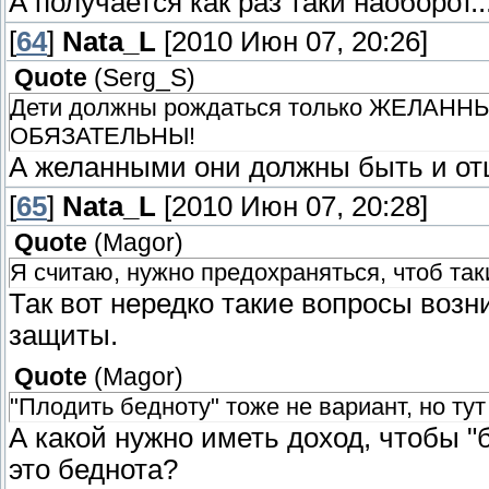
А получается как раз таки наоборот..
[
64
]
Nata_L
[2010 Июн 07, 20:26]
Quote
(
Serg_S
)
Дети должны рождаться только ЖЕЛАННЫ
ОБЯЗАТЕЛЬНЫ!
А желанными они должны быть и от
[
65
]
Nata_L
[2010 Июн 07, 20:28]
Quote
(
Magor
)
Я считаю, нужно предохраняться, чтоб та
Так вот нередко такие вопросы возни
защиты.
Quote
(
Magor
)
"Плодить бедноту" тоже не вариант, но тут 
А какой нужно иметь доход, чтобы "
это беднота?