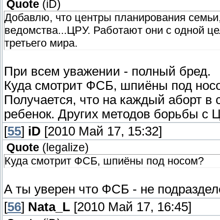
Quote
(
iD
)
Добавлю, что центры планирования семьи,
ведомства...ЦРУ. Работают они с одной це
третьего мира.
При всем уважении - полный бред.
Куда смотрит ФСБ, шпиёны под носо
Получается, что на каждый аборт в
ребенок. Других методов борьбы с Ц
[
55
]
iD
[2010 Май 17, 15:32]
Quote
(
legalize
)
Куда смотрит ФСБ, шпиёны под носом?
А ты уверен что ФСБ - не подразде
[
56
]
Nata_L
[2010 Май 17, 16:45]