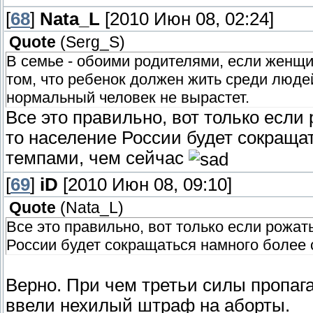
[
68
]
Nata_L
[2010 Июн 08, 02:24]
Quote
(
Serg_S
)
В семье - обоими родителями, если женщи
том, что ребенок должен жить среди людей
нормальный человек не вырастет.
Все это правильно, вот только если
то население России будет сокраща
темпами, чем сейчас
[
69
]
iD
[2010 Июн 08, 09:10]
Quote
(
Nata_L
)
Все это правильно, вот только если рожат
России будет сокращаться намного более
Верно. При чем третьи силы пропаг
ввели нехилый штраф на аборты.