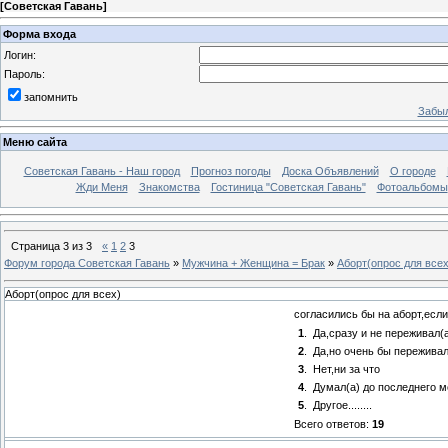
[
Советская Гавань
]
Форма входа
Логин:
Пароль:
запомнить
Забыл
Меню сайта
Советская Гавань - Наш город
Прогноз погоды
Доска Объявлений
О городе
Жди Меня
Знакомства
Гостиница "Советская Гавань"
Фотоальбомы
Страница
3
из
3
«
1
2
3
Форум города Советская Гавань
»
Мужчина + Женщина = Брак
»
Аборт(опрос для всех
Аборт(опрос для всех)
согласились бы на аборт,есл
1
.
Да,сразу и не переживал(
2
.
Да,но очень бы переживал
3
.
Нет,ни за что
4
.
Думал(а) до последнего 
5
.
Другое........
Всего ответов:
19