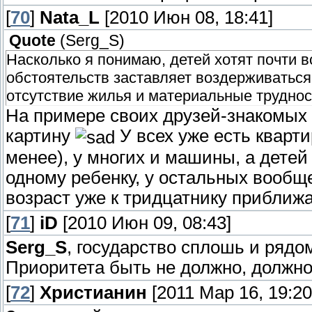
[
70
]
Nata_L
[2010 Июн 08, 18:41]
Quote
(
Serg_S
)
Насколько я понимаю, детей хотят почти в
обстоятельств заставляет воздерживаться
отсутствие жилья и материальные труднос
На примере своих друзей-знакомых
картину
У всех уже есть кварти
менее), у многих и машины, а детей 
одному ребенку, у остальных вообще 
возраст уже к тридцатнику приближа
[
71
]
iD
[2010 Июн 09, 08:43]
Serg_S
, государство сплошь и ряд
Приоритета быть не должно, должно
[
72
]
Христианин
[2011 Мар 16, 19:20