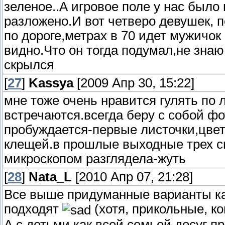
зеленое..А игровое поле у нас было
разложено.И вот четверо девушек, п
по дороге,метрах в 70 идет мужичок
видно.Что он тогда подумал,не знаю
скрылся
[
27
]
Kassya
[2009 Апр 30, 15:22]
мне тоже очень нравится гулять по 
встречаются.всегда беру с собой фо
пробуждается-первые листочки,цвет
клещей.в прошлые выходные трех сн
микроскопом разглядела-жуть
[
28
]
Nata_L
[2010 Апр 07, 21:28]
Все выше придуманные варианты ка
подходят
(хотя, прикольные, ко
А с детьми как всей семьей досуг п