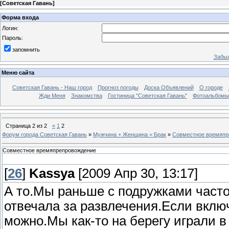
[
Советская Гавань
]
Форма входа
Логин:
Пароль:
запомнить
Забыл
Меню сайта
Советская Гавань - Наш город
Прогноз погоды
Доска Объявлений
О городе
Жди Меня
Знакомства
Гостиница "Советская Гавань"
Фотоальбомы
Страница
2
из
2
«
1
2
Форум города Советская Гавань
»
Мужчина + Женщина = Брак
»
Совместное времяпр
Совместное времяпрепровождение
[
26
]
Kassya
[2009 Апр 30, 13:17]
А то.Мы раньше с подружками часто
отвечала за развлечения.Если вклю
можно.Мы как-то на берегу играли в 