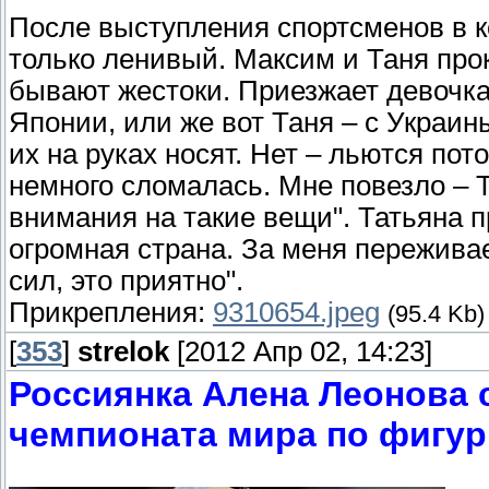
После выступления спортсменов в к
только ленивый. Максим и Таня про
бывают жестоки. Приезжает девочка
Японии, или же вот Таня – с Украин
их на руках носят. Нет – льются пот
немного сломалась. Мне повезло – 
внимания на такие вещи". Татьяна п
огромная страна. За меня переживае
сил, это приятно".
Прикрепления:
9310654.jpeg
(95.4 Kb)
[
353
]
strelok
[2012 Апр 02, 14:23]
Россиянка Алена Леонова 
чемпионата мира по фигу