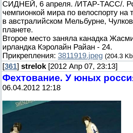
СИДНЕЙ, 6 апреля. /ИТАР-ТАСС/. Р
чемпионкой мира по велоспорту на 
в австралийском Мельбурне, Чулков
планете.
Второе место заняла канадка Жасмин
ирландка Кэролайн Райан - 24.
Прикрепления:
3811919.jpeg
(204.3 Kb
[
361
]
strelok
[2012 Апр 07, 23:13]
Фехтование. У юных россия
06.04.2012 12:18