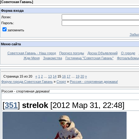
[
Советская Гавань
]
Форма входа
Логин:
Пароль:
запомнить
Забыл
Меню сайта
Советская Гавань - Наш город
Прогноз погоды
Доска Объявлений
О городе
Жди Меня
Знакомства
Гостиница "Советская Гавань"
Фотоальбомы
Страница
15
из
20
«
1
2
…
13
14
15
16
17
…
19
20
»
Форум города Советская Гавань
»
Спорт
»
Россия - спортивная держава!
Россия - спортивная держава!
[
351
]
strelok
[2012 Мар 31, 22:48]