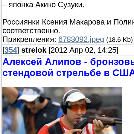
– японка Акико Сузуки.
Россиянки Ксения Макарова и Полин
соответственно.
Прикрепления:
6783092.jpeg
(18.6 Kb)
[
354
]
strelok
[2012 Апр 02, 14:25]
Алексей Алипов - бронзов
стендовой стрельбе в СШ