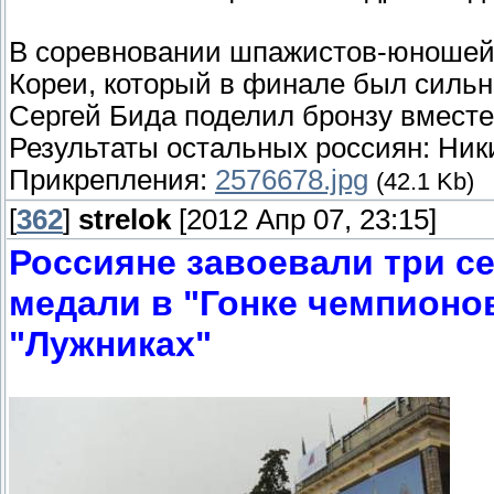
В соревновании шпажистов-юношей
Кореи, который в финале был сильн
Сергей Бида поделил бронзу вмест
Результаты остальных россиян: Ник
Прикрепления:
2576678.jpg
(42.1 Kb)
[
362
]
strelok
[2012 Апр 07, 23:15]
Россияне завоевали три с
медали в "Гонке чемпионо
"Лужниках"