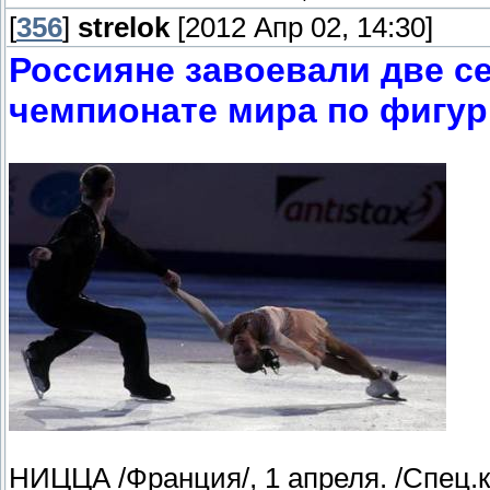
[
356
]
strelok
[2012 Апр 02, 14:30]
Россияне завоевали две с
чемпионате мира по фигу
НИЦЦА /Франция/, 1 апреля. /Спец.