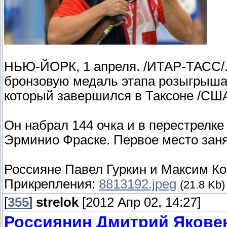
НЬЮ-ЙОРК, 1 апреля. /ИТАР-ТАСС/.
бронзовую медаль этапа розыгрыша 
который завершился в Таксоне /США
Он набрал 144 очка и в перестрелке
Эрминио Фраске. Первое место заня
Россияне Павел Гуркин и Максим Кос
Прикрепления:
8813192.jpeg
(21.8 Kb)
[
355
]
strelok
[2012 Апр 02, 14:27]
Россиянин Дмитрий Яковен