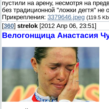
пустили на арену, несмотря на пре
без традиционной "ложки дегтя" не 
Прикрепления:
3379646.jpeg
(119.5 Kb
[
360
]
strelok
[2012 Апр 06, 23:51]
Велогонщица Анастасия Чу