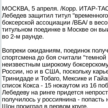
МОСКВА, 5 апреля. /Корр. ИТАР-ТАС
Лебедев защитил титул "временног
боксерской ассоциации /ВБА/ в весов
титульном поединке в Москве он вы
во 2-м раунде.
Вопреки ожиданиям, поединок получ
спортсмена до боя считали "темной 
неизвестным широкому боксерскому к
России, но и в США, поскольку карье
Тринидаде и Тобаго, Мексике и Гай
список Кокса - 15 нокаутом из 16 п
Лебедеву на ринге придется непросто
получилось у россиянина - попасть 
Шон проиграл в первом круге.