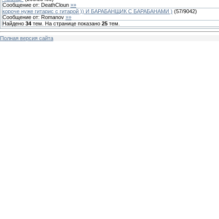
Сообщение от:
DeathCloun
»»
короче нуже гитарис с гитарой )) И БАРАБАНЩИК С БАРАБАНАМИ )
(
57
/
9042
)
Сообщение от:
Romanov
»»
Найдено
34
тем. На странице показано
25
тем.
Полная версия сайта