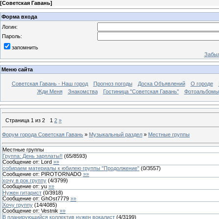
[
Советская Гавань
]
Форма входа
Логин:
Пароль:
запомнить
Забыл
Меню сайта
Советская Гавань - Наш город
Прогноз погоды
Доска Объявлений
О городе
Жди Меня
Знакомства
Гостиница "Советская Гавань"
Фотоальбомы
Страница
1
из
2
1
2
»
Форум города Советская Гавань
»
Музыкальный раздел
»
Местные группы
Местные группы
Группа: День зарплаты!!
(
65
/
8593
)
Сообщение от:
Lord
»»
собираем материалы к юбилею группы "Продолжение"
(
0
/
3557
)
Сообщение от:
PIROTORNADO
»»
хочу в рок группу
(
4
/
3799
)
Сообщение от:
yu
»»
Нужен гитарист
(
0
/
3918
)
Сообщение от:
GhOst7779
»»
Хочу группу
(
14
/
4085
)
Сообщение от:
Vestnik
»»
В планирующийся коллектив нужен вокалист
(
4
/
3199
)