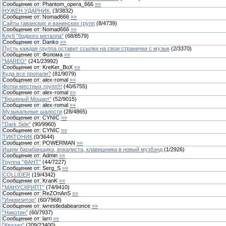
Сообщение от:
Phantom_opera_666
»»
НУЖЕН УДАРНИК.
(
3
/
3832
)
Сообщение от:
Nomad666
»»
Сайты гаванских и ванинских групп
(
8
/
4739
)
Сообщение от:
Nomad666
»»
Клуб "бодрого металла"
(
68
/
8579
)
Сообщение от:
Danko
»»
Пусть каждая группа оставит ссылки на свои странички с музык
(
2
/
3370
)
Сообщение от:
Фолома
»»
"MAREO"
(
241
/
23992
)
Сообщение от:
KreKer_BoX
»»
Куда все пропали?
(
81
/
9079
)
Сообщение от:
alex-romal
»»
Фотки местных групп!!!
(
40
/
6755
)
Сообщение от:
alex-romal
»»
"Бешеный Моцарт"
(
52
/
9015
)
Сообщение от:
alex-romal
»»
Музыкальные шалости
(
28
/
4865
)
Сообщение от:
CYNIC
»»
"Dark Side"
(
90
/
9960
)
Сообщение от:
CYNIC
»»
ТИКТОНИК
(
0
/
3644
)
Сообщение от:
POWERMAN
»»
Ищем барабанщика, вокалиста, клавишника в новый музбэнд
(
1
/
2926
)
Сообщение от:
Admin
»»
Группа "ФАНТ"
(
44
/
7227
)
Сообщение от:
Serg_S
»»
COLLIDER
(
19
/
4342
)
Сообщение от:
KranK
»»
"МАНУСКРИПТ"
(
74
/
9410
)
Сообщение от:
ReZOnAnS
»»
"Инквизитор"
(
60
/
7968
)
Сообщение от:
iwrestledabearonce
»»
"Никотин"
(
60
/
7937
)
Сообщение от:
larri
»»
"Квазар"
(
209
/
23400
)