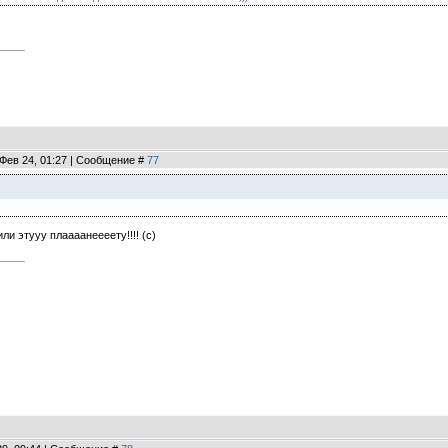
 Фев 24, 01:27 | Сообщение #
77
ли этууу плаааанеееету!!!! (с)