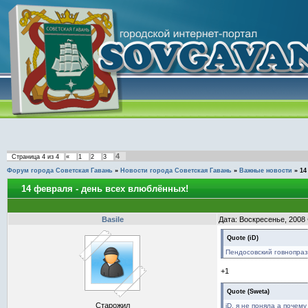
4
Страница
4
из
4
«
1
2
3
Форум города Советская Гавань
»
Новости города Советская Гавань
»
Важные новости
»
14
14 февраля - день всех влюблённых!
Basile
Дата: Воскресенье, 2008
Quote
(
iD
)
Пендосовский говнопраз
+1
Quote
(
Sweta
)
Старожил
iD, я не поняла а почему