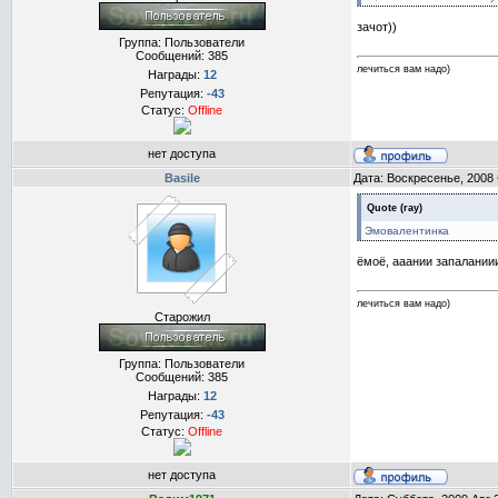
зачот))
Группа: Пользователи
Сообщений:
385
лечиться вам надо)
Награды:
12
Репутация:
-43
Статус:
Offline
нет доступа
Basile
Дата: Воскресенье, 2008
Quote
(
ray
)
Эмовалентинка
ёмоё, ааании запаланиии
лечиться вам надо)
Старожил
Группа: Пользователи
Сообщений:
385
Награды:
12
Репутация:
-43
Статус:
Offline
нет доступа