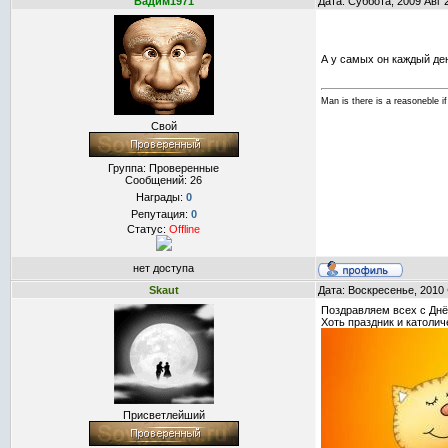
Вадим1971
Дата: Суббота, 2009 Авг 
А у самых он каждый де
Man is there is a reasoneble if
Свой
Группа: Проверенные
Сообщений:
26
Награды:
0
Репутация:
0
Статус:
Offline
нет доступа
Skaut
Дата: Воскресенье, 2010
Поздравляем всех с Днё
Хоть праздник и католич
Присветлейший