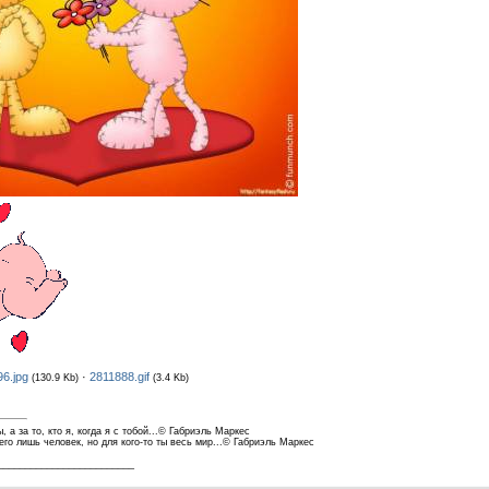
6.jpg
·
2811888.gif
(130.9 Kb)
(3.4 Kb)
, а за то, кто я, когда я с тобой...© Габриэль Маркес
его лишь человек, но для кого-то ты весь мир...© Габриэль Маркес
_________________________