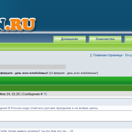
Домашняя
Знакомства
[·
Главная страница
·
Вхо
 февраля - день всех влюблённых!
(14 февраля - день всех влюблённых!)
 Фев 24, 01:25 | Сообщение #
76
дник! В России надо отмечать русские праздники а не всякую хрень.
 тебе тёлки давать должны? ты кто бык что ли.....)))