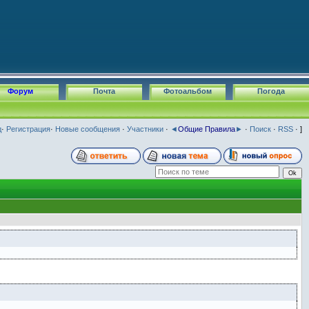
Форум
Почта
Фотоальбом
Погода
д
·
Регистрация
·
Новые сообщения
·
Участники
·
◄
Общие Правила
►
·
Поиск
·
RSS
· ]