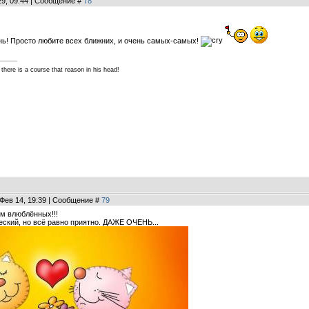
29, 09:44 | Сообщение #
78
нь! Просто любите всех ближних, и очень самых-самых!
 there is a course that reason in his head!
 Фев 14, 19:39 | Сообщение #
79
м влюблённых!!!
еский, но всё равно приятно. ДАЖЕ ОЧЕНЬ...