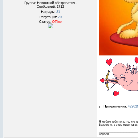
Группа: Новостной обозреватель
Сообщений:
1712
Награды:
21
Репутация:
79
Статус:
Offline
Прикрепления:
429829
Я люблю тебя не за то, кто ты
Возможно, в этом мире ты вс
_________________________
Вдвоём...