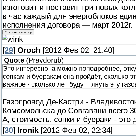
изготовит и поставит три новых кот
в час каждый для энергоблоков еди
исполнения договора — март 2012г.
[
29
]
Oroch
[2012 Фев 02, 21:40]
Quote
(
Pravdorub
)
Это интересно, а можно поподробнее, отку
сопкам и буеракам она пройдёт, сколько э
важное - сколько лет будут тянуть эту газо
Газопровод Де-Кастри - Владивосток,
Комсомольска до Совгавани всего 30
А, стоимость, сопки и буераки - эт
[
30
]
Ironik
[2012 Фев 02, 22:34]