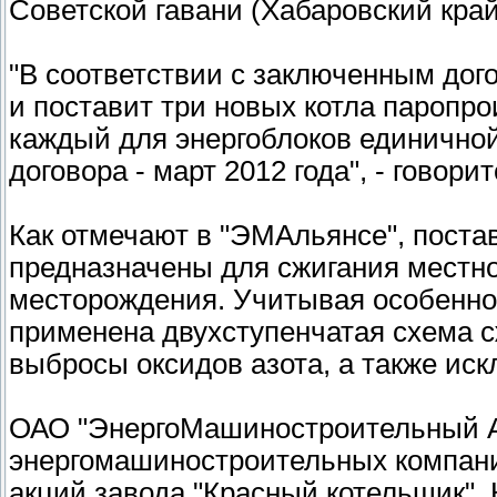
Советской гавани (Хабаровский кра
"В соответствии с заключенным дог
и поставит три новых котла паропро
каждый для энергоблоков единично
договора - март 2012 года", - говор
Как отмечают в "ЭМАльянсе", поста
предназначены для сжигания местно
месторождения. Учитывая особеннос
применена двухступенчатая схема с
выбросы оксидов азота, а также ис
ОАО "ЭнергоМашиностроительный Ал
энергомашиностроительных компан
акций завода "Красный котельщик".