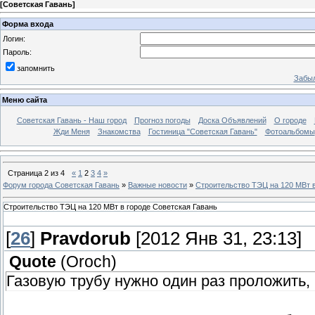
[
Советская Гавань
]
Форма входа
Логин:
Пароль:
запомнить
Забыл
Меню сайта
Советская Гавань - Наш город
Прогноз погоды
Доска Объявлений
О городе
Жди Меня
Знакомства
Гостиница "Советская Гавань"
Фотоальбомы
Страница
2
из
4
«
1
2
3
4
»
Форум города Советская Гавань
»
Важные новости
»
Строительство ТЭЦ на 120 МВт в
Строительство ТЭЦ на 120 МВт в городе Советская Гавань
[
26
]
Pravdorub
[2012 Янв 31, 23:13]
Quote
(
Oroch
)
Газовую трубу нужно один раз проложить,