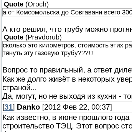
Quote
(
Oroch
)
а от Комсомольска до Совгавани всего 300
А кто решил, что трубу можно протя
Quote
(
Pravdorub
)
сколько это километров, стоимость этих ра
тянуть эту газовую трубу???!!!
Вопрос то правильный, а ответ дил
Как же долго живёт в некоторых уве
страной...
Да, могут, но не выходя из кухни - т
[
31
]
Danko
[2012 Фев 22, 00:37]
Как известно, в июне прошлого года
строительство ТЭЦ. Этот вопрос сто