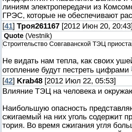
линиям электропередачи из Комсом
ГРЭС, которые не обеспечивают рас
[
41
]
Троя261167
[2012 Июн 20, 20:43
Quote
(
Vestnik
)
Строительство Совгаванской ТЭЦ приоста
Не видать нам тепла, как своих уш
отопление будут пестреть цифрами
[
42
]
Krab48
[2012 Июл 22, 05:53]
Влияние ТЭЦ на человека и окружа
Наибольшую опасность представляю
сжигаемый на них уголь содержит п
тория. Во время сжигания угля боль