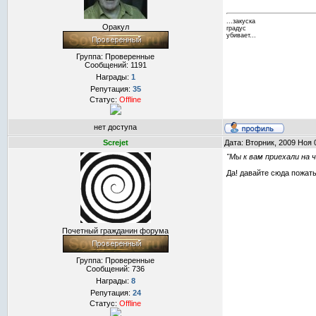
...закуска
Оракул
градус
убивает...
Группа: Проверенные
Сообщений:
1191
Награды:
1
Репутация:
35
Статус:
Offline
нет доступа
Screjet
Дата: Вторник, 2009 Ноя 
"Мы к вам приехали на 
Да! давайте сюда пожаты
Почетный гражданин форума
Группа: Проверенные
Сообщений:
736
Награды:
8
Репутация:
24
Статус:
Offline