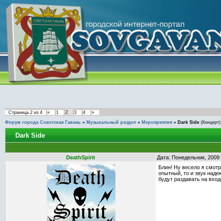
2
Страница
2
из
4
«
1
3
4
»
Форум города Советская Гавань
»
Музыкальный раздел
»
Мероприятия
»
Dark Side
(Концерт)
Dark Side
DeathSpirit
Дата: Понедельник, 2009
Блин! Ну весело я смотр
опытный, то и звук наде
будут раздавать на входе!