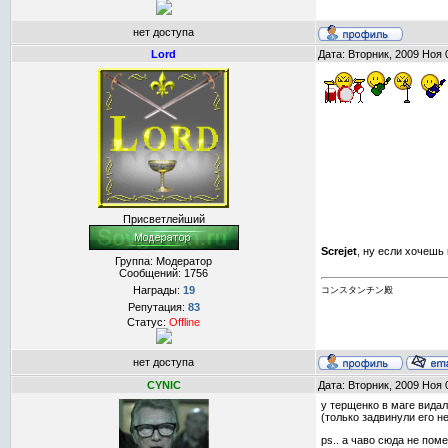
нет доступа
Lord
Дата: Вторник, 2009 Ноя 
Присветлейший
Screjet
, ну если хочешь
Группа: Модератор
Сообщений:
1756
Награды:
19
コンスタンチン殿
Репутация:
83
Статус:
Offline
нет доступа
CYNIC
Дата: Вторник, 2009 Ноя 
у терщенко в маге видал
(только задвинули его н
ps.. а чаво сюда не пом