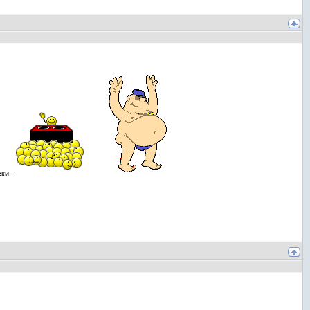
ки...