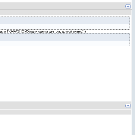
 видели ПО-РАЗНОМУ/один одним цветом, другой иным/)))