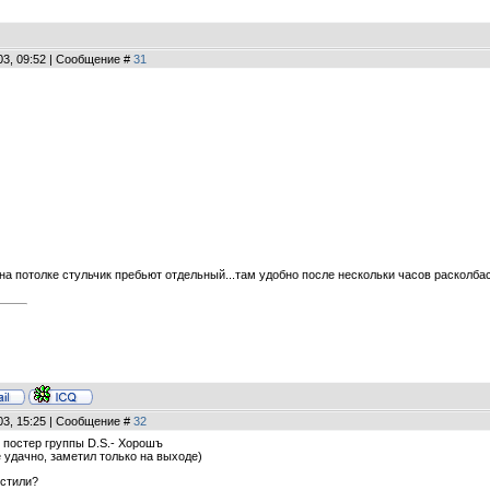
03, 09:52 | Сообщение #
31
 на потолке стульчик пребьют отдельный...там удобно после нескольки часов расколбас
03, 15:25 | Сообщение #
32
 постер группы D.S.- Хорошъ
е удачно, заметил только на выходе)
естили?