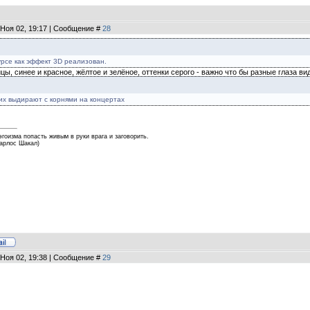
 Ноя 02, 19:17 | Сообщение #
28
урсе как эффект 3D реализован.
цы, синее и красное, жёлтое и зелёное, оттенки серого - важно что бы разные глаза
 их выдирают с корнями на концертах
эгоизма попасть живым в руки врага и заговорить.
Карлос Шакал)
 Ноя 02, 19:38 | Сообщение #
29