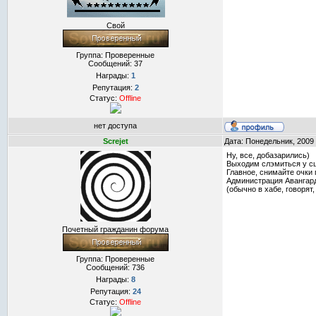
Свой
Группа: Проверенные
Сообщений:
37
Награды:
1
Репутация:
2
Статус:
Offline
нет доступа
Screjet
Дата: Понедельник, 2009
Ну, все, добазарились)
Выходим слэмиться у сц
Главное, снимайте очки 
Администрация Авангард
(обычно в хабе, говорят,
Почетный гражданин форума
Группа: Проверенные
Сообщений:
736
Награды:
8
Репутация:
24
Статус:
Offline