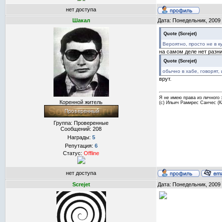
нет доступа
Шакал
Дата: Понедельник, 2009
Quote
(
Screjet
)
Вероятно, просто не в к
на самом деле нет разни
Quote
(
Screjet
)
обычно в хабе, говорят,
врут.
Я не имею права из личного 
Коренной житель
(с) Ильич Рамирес Санчес (
Группа: Проверенные
Сообщений:
208
Награды:
5
Репутация:
6
Статус:
Offline
нет доступа
Screjet
Дата: Понедельник, 2009