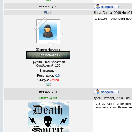
нет доступа
Flash
Дата: Среда, 2009 Ноя 04
слышал что концерт пер
Житель форума
Группа: Пользователи
Сообщений:
136
Награды:
4
Репутация:
-16
Статус:
Offline
нет доступа
DeathSpirit
Дата: Четверг, 2009 Ноя 
С Этим карантином полна
маловероятно. Думаю чт