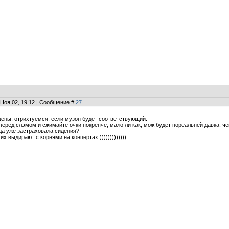
 Ноя 02, 19:12 | Сообщение #
27
ены, отрихтуемся, если музон будет соответствующий.
перед слэмом и сжимайте очки покрепче, мало ли как, мож будет пореальней давка, че
а уже застраховала сидения?
 их выдирают с корнями на концертах )))))))))))))