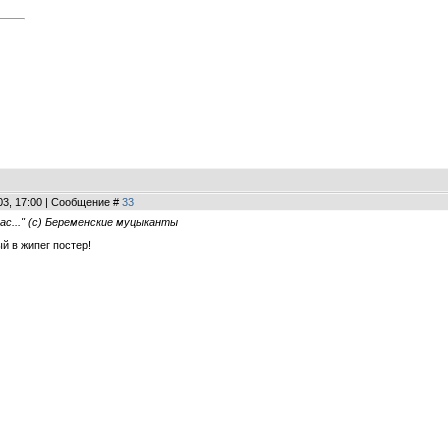
03, 17:00 | Сообщение #
33
час..." (с) Беременские муцыканты
й в жипег постер!