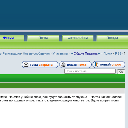
Форум
Почта
Фотоальбом
Погода
д
·
Регистрация
·
Новые сообщения
·
Участники
·
◄
Общие Правила
►
·
Поиск
·
RSS
· ]
тие. На счет ушей не знаю, всё будет зависеть от звукача... Но так как он человек
 счет попкорна и очков, так это к администрации кинотеатра. Вдруг попрет и они