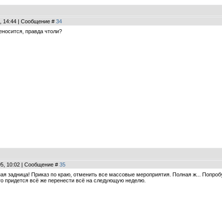
, 14:44 | Сообщение #
34
еносится, правда чтоли?
05, 10:02 | Сообщение #
35
я задница! Приказ по краю, отменить все массовые мероприятия. Полная ж... Попробу
о придется всё же перенести всё на следующую неделю.