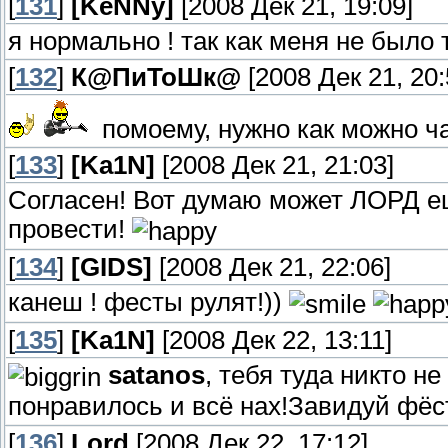
[
131
]
[KeNNy]
[2008 Дек 21, 19:09]
я нормально ! так как меня не было та
[
132
]
К@ПиТоШк@
[2008 Дек 21, 20:
помоему, нужно как можно ча
[
133
]
[Ka1N]
[2008 Дек 21, 21:03]
Согласен! Вот думаю может ЛОРД ещ
провести!
[
134
]
[GIDS]
[2008 Дек 21, 22:06]
канеш ! фесты рулят!))
[
135
]
[Ka1N]
[2008 Дек 22, 13:11]
satanos
, тебя туда никто н
понравилось и всё нах!Завидуй фё
[
136
]
Lord
[2008 Дек 22, 17:12]