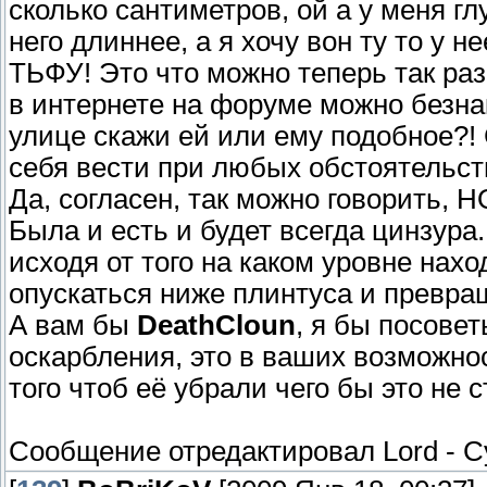
сколько сантиметров, ой а у меня гл
него длиннее, а я хочу вон ту то у не
ТЬФУ! Это что можно теперь так ра
в интернете на форуме можно безна
улице скажи ей или ему подобное?! 
себя вести при любых обстоятельст
Да, согласен, так можно говорить, 
Была и есть и будет всегда цинзура
исходя от того на каком уровне нахо
опускаться ниже плинтуса и превра
А вам бы
DeathCloun
, я бы посове
оскарбления, это в ваших возможнос
того чтоб её убрали чего бы это не с
Сообщение отредактировал
Lord
-
С