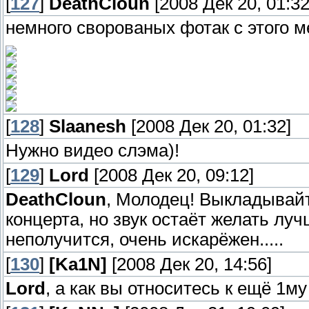
[
127
]
DeathCloun
[2008 Дек 20, 01:32
немного сворованых фотак с этого м
[
128
]
Slaanesh
[2008 Дек 20, 01:32]
Нужно видео слэма)!
[
129
]
Lord
[2008 Дек 20, 09:12]
DeathCloun
, Молодец! Выкладывайт
концерта, но звук остаёт желать лу
неполучится, очень искарёжен.....
[
130
]
[Ka1N]
[2008 Дек 20, 14:56]
Lord
, а как вы относитесь к ещё 1