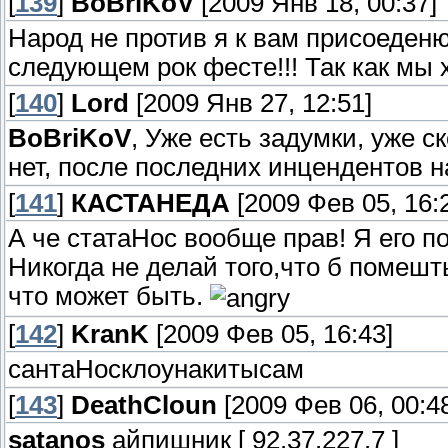
[
139
]
BoBriKoV
[2009 Янв 18, 00:37]
Народ не против я к вам присоеденюс
следующем рок фесте!!! Так как мы 
[
140
]
Lord
[2009 Янв 27, 12:51]
BoBriKoV
, Уже есть задумки, уже с
нет, после последних инцендентов 
[
141
]
КАСТАНЕДА
[2009 Фев 05, 16:
А че статаНос вообще прав! Я его п
Никогда не делай того,что б помешт
что может быть.
[
142
]
KranK
[2009 Фев 05, 16:43]
сантаНосклоунакитысам
[
143
]
DeathCloun
[2009 Фев 06, 00:4
satanos
айпишник [ 92.37.227.7 ]