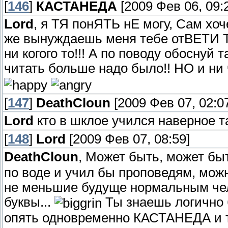
[
146
]
КАСТАНЕДА
[2009 Фев 06, 09:
Lord
, я ТЯ понЯТЬ нЕ могу, Сам хо
же вынуждаешь меня тебе отВЕТИ ТЬ!!!
ни когого то!!! А по поводу обоснуй 
читать больше надо было!! НО и ни ч
[
147
]
DeathCloun
[2009 Фев 07, 02:0
Lord
кто в шклое учился наверное та
[
148
]
Lord
[2009 Фев 07, 08:59]
DeathCloun
, Может быть, может бы
по воде и учил бы проповедям, можн
не меньшие будуще нормальным че
буквы...
Ты знаешь логично 
опять одновременно КАСТАНЕДА и те