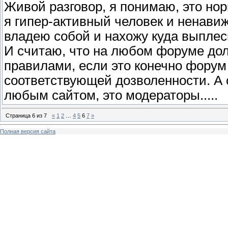
Живой разговор, я понимаю, это нор
я гипер-активный человек и ненавиж
владею собой и нахожу куда выплесн
И считаю, что на любом форуме до
правилами, если это конечно форум
соответствующей дозволенности. А
любым сайтом, это модераторы.....
Страница
6
из
7
«
1
2
…
4
5
6
7
»
Полная версия сайта