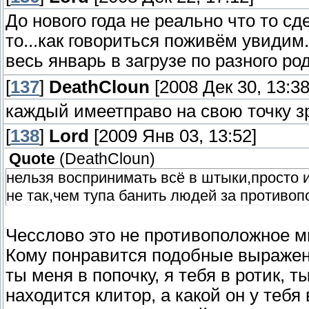
До нового года не реально что то сде
то...как говориться поживём увидим.
весь январь в загрузе по разного рода
[
137
]
DeathCloun
[2008 Дек 30, 13:38
каждый имеетправо на свою точку зр
[
138
]
Lord
[2009 Янв 03, 13:52]
Quote
(
DeathCloun
)
нельзя воспринимать всё в штыки,просто 
не так,чем тупа банить людей за противопо
Чесслово это не противоположное м
Кому понравится подобные выражения 
ты меня в попочку, я тебя в ротик, т
находится клитор, а какой он у тебя 