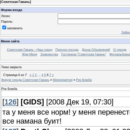
[
Советская Гавань
]
Форма входа
Логин:
Пароль:
запомнить
Забыл
Меню сайта
Советская Гавань - Наш город
Прогноз погоды
Доска Объявлений
О городе
Жди Меня
Знакомства
Гостиница "Советская Гавань"
Фотоальбомы
Тема закрыта
Страница
6
из
7
«
1
2
…
4
5
6
7
»
Форум города Советская Гавань
»
Мероприятия
»
Рок Бомба
Рок Бомба
[
126
]
[GIDS]
[2008 Дек 19, 07:30]
та у меня все норм! у меня перенес
все намана буит!