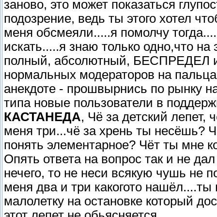
заново, это может показаться глупо
подозрение, ведь ты этого хотел что
меня обсмеяли.....я помолчу тогда..
искать.....я знаю только одно,что н
полный, абсолютный, БЕСПРЕДЕЛ и 
нормальных модераторов на пальцах
анекдоте - прошвырнись по рынку н
типа новые пользователи в поддерж
КАСТАНЕДА
, Чё за детский лепет, 
меня три...чё за хрень ты несёшь? 
понять элементарное? Чёт ты мне к
Опять ответа на вопрос так и не дал
нечего, то не неси всякую чушь не по
меня два и три какогото нашёл....ты
малолетку на остановке который дос
этот лепет не обьясняется....