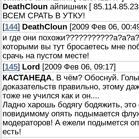
DeathCloun
айпишник [ 85.114.85.23
ВСЕМ СРАТЬ В УТКУ!
[
144
]
DeathCloun
[2009 Фев 06, 00:4
и где они похожи???????????а?а?а
которыми вы тут бросаетесь мне по
срачь на пустом месте!
[
145
]
Lord
[2009 Фев 06, 09:17]
КАСТАНЕДА
, В чём? Обоснуй. Голы
доказательств правильно, этому да
тоже не учился как и он....
Ладно харошь бодягу бодяжить, это
повидимому опять подымается флужь
модераторов! А ежели подымется опя
есть!