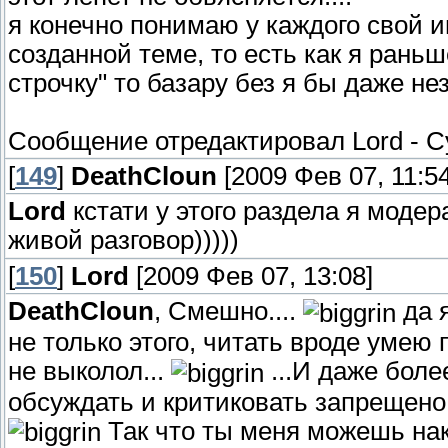
я конечно понимаю у каждого свой и
созданной теме, то есть как я раньш
строчку" то базару без я бы даже нез
Сообщение отредактировал
Lord
-
С
[
149
]
DeathCloun
[2009 Фев 07, 11:54
Lord
кстати у этого раздела я модер
живой разговор)))))
[
150
]
Lord
[2009 Фев 07, 13:08]
DeathCloun
, Смешно....
да я
не только этого, читать вроде умею 
не выколол...
...И даже боле
обсуждать и критиковать запрещено 
Так что ты меня можешь на